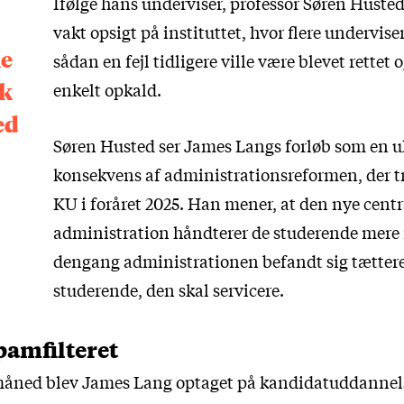
Ifølge hans underviser, professor Søren Husted
vakt opsigt på instituttet, hvor flere undervise
ne
sådan en fejl tidligere ville være blevet rettet 
ik
enkelt opkald.
ed
Søren Husted ser James Langs forløb som en u
konsekvens af administrationsreformen, der tr
KU i foråret 2025. Han mener, at den nye centr
administration håndterer de studerende mere 
dengang administrationen befandt sig tættere
studerende, den skal servicere.
pamfilteret
måned blev James Lang optaget på kandidatuddannel