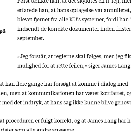
Først tænkte han, at det skyldtes en it-fejl, me
erfarede han, at hans optagelse var annulleret,
blevet fjernet fra alle KU’s systemer, fordi han
indsendt de korrekte dokumenter inden fristen
 på
september.
»Jeg forstår, at reglerne skal følges, men jeg fik
mulighed for at rette fejlen,« siger James Lang
 at han flere gange har forsøgt at komme i dialog med
en, men at kommunikationen har været kortfattet, og
t med det indtryk, at hans sag ikke kunne blive genove
 at proceduren er fulgt korrekt, og at James Lang har
frister som alle andre ansøgere.