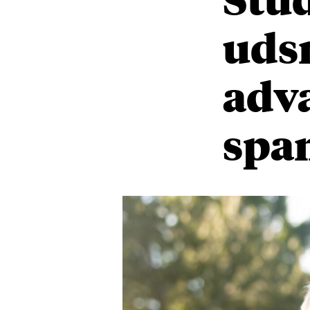
uds
adva
spam