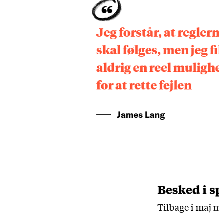
Jeg forstår, at regler
skal følges, men jeg f
aldrig en reel muligh
for at rette fejlen
James Lang
Besked i s
Tilbage i maj 