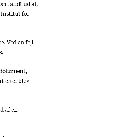
er fandt ud af,
Institut for
e. Ved en fejl
s.
 dokument,
t efter blev
nd af en