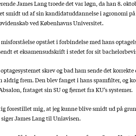
erende James Lang troede det var løgn, da han 8. oktob
vet smidt ud af sin kandidatuddannelse i agronomi på 
jøvidenskab ved Københavns Universitet.
misforståelse opstået i forbindelse med hans optagels
ndt et eksamensudskrift i stedet for sit bachelorbevi
optagesystemet skrev og bad ham sende det korrekte
aldrig frem. Den blev fanget i hans spamfilter, og kor
 Absalon, frataget sin SU og fjernet fra KU’s systemer.
ig forestillet mig, at jeg kunne blive smidt ud på gru
 siger James Lang til Uniavisen.