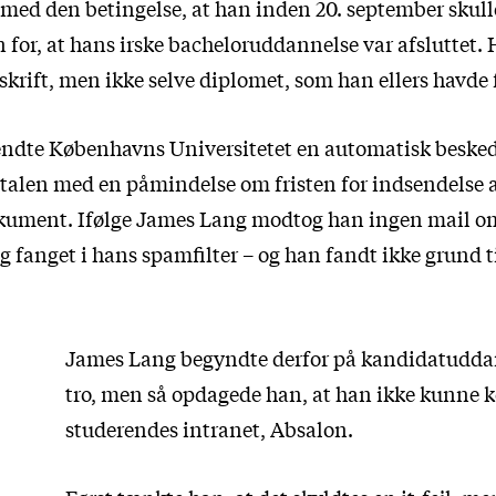
med den betingelse, at han inden 20. september skul
for, at hans irske bacheloruddannelse var afsluttet.
krift, men ikke selve diplomet, som han ellers havde 
endte Københavns Universitetet en automatisk besked
alen med en påmindelse om fristen for indsendelse a
ument. Ifølge James Lang modtog han ingen mail o
 fanget i hans spamfilter – og han fandt ikke grund ti
James Lang begyndte derfor på kandidatudda
tro, men så opdagede han, at han ikke kunne
studerendes intranet, Absalon.