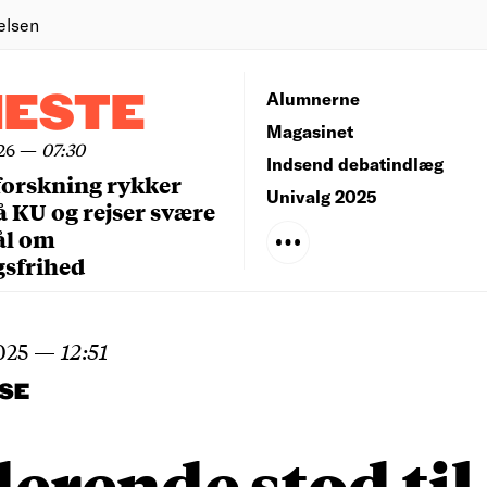
elsen
NESTE
Alumnerne
Magasinet
26
—
07:30
Indsend debatindlæg
forskning rykker
Univalg 2025
å KU og rejser svære
ål om
gsfrihed
025
—
12:51
SE
erende stod til