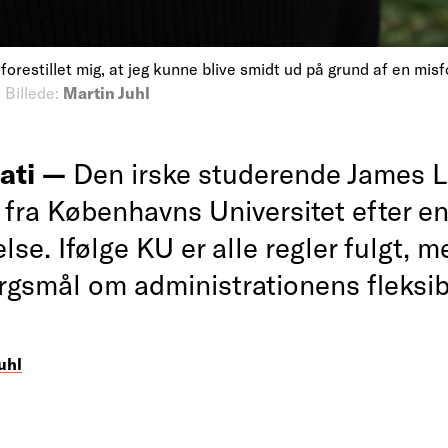
forestillet mig, at jeg kunne blive smidt ud på grund af en misf
.
Billede:
Martin Juhl
ati —
Den irske studerende James L
 fra Københavns Universitet efter e
lse. Ifølge KU er alle regler fulgt, 
rgsmål om administrationens fleksibi
uhl