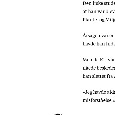
Den irske stud
at han var ble
Plante- og Mil
Årsagen var en 
havde han indse
Men da KU via 
nåede beskeden 
han slettet fra
»Jeg havde aldr
misforståelse,«