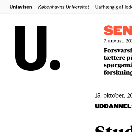
Uniavisen
Københavns Universitet
Uafhængig af led
SE
7. august, 20
Forsvars
tættere p
spørgsm
forsknin
15. oktober, 2
UDDANNEL
Stud