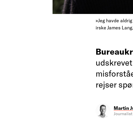
»Jeg havde aldrig 
irske James Lang
Bureaukr
udskrevet
misforståe
rejser spø
Martin J
Journalist