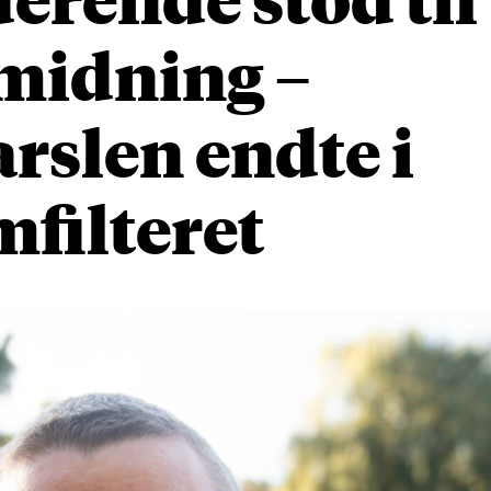
midning –
rslen endte i
filteret