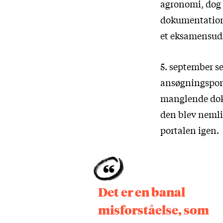
agronomi, dog 
dokumentation 
et eksamensuds
5. september s
ansøgningsport
manglende dok
den blev nemlig
portalen igen.
Det er en banal
misforståelse, som