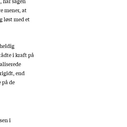
, har sagen
re mener, at
og løst med et
heldig
ådte i kraft på
aliserede
rigidt, end
 på de
sen i