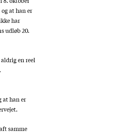
n 8. oktober
 og at han er
 ikke har
s udløb 20.
 aldrig en reel
.
 at han er
rvejet.
 haft samme