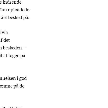
le indsende
 Han uploadede
fået besked på.
 via
f det
m beskeden –
l at logge på
nnelsen i god
 komme på de