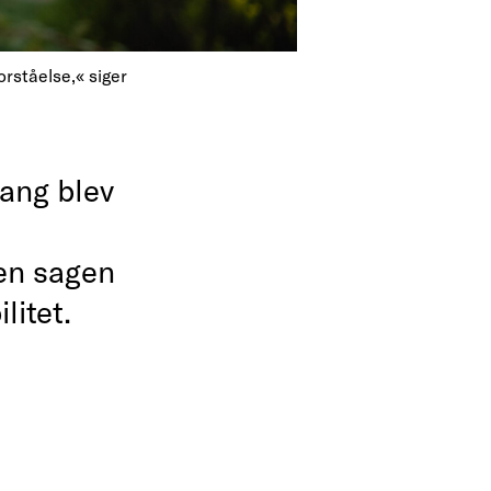
orståelse,« siger
ang blev
n
men sagen
litet.