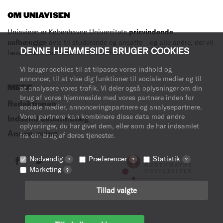
OM UNIAVISEN
Uniavisen er Københavns Universitets
prisvindende
,
uafhængige
avis til studerende og ansatte – og alle andre, der vil
DENNE HJEMMESIDE BRUGER COOKIES
læse med.
Læs mere om avisen her
.
Vi bruger cookies til at tilpasse vores indhold og
annoncer, til at vise dig funktioner til sociale medier og til
MERE
at analysere vores trafik. Vi deler også oplysninger om din
brug af vores hjemmeside med vores partnere inden for
Redaktionen
sociale medier, annonceringspartnere og analysepartnere.
Vores partnere kan kombinere disse data med andre
Indsend debatindlæg
oplysninger, du har givet dem, eller som de har indsamlet
Annoncering
fra din brug af deres tjenester.
Nødvendig
Præferencer
Statistik
?
?
?
Marketing
?
Tillad valgte