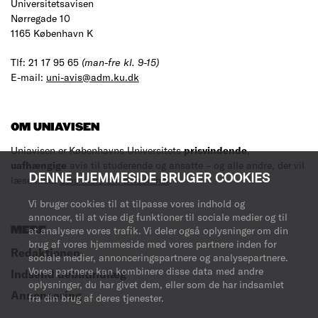
Universitetsavisen
Nørregade 10
1165 København K
Tlf: 21 17 95 65
(man-fre kl. 9-15)
E-mail:
uni-avis@adm.ku.dk
OM UNIAVISEN
Uniavisen er Københavns Universitets
prisvindende
,
uafhængige
avis til studerende og ansatte – og alle andre, der vil
DENNE HJEMMESIDE BRUGER COOKIES
læse med.
Læs mere om avisen her
.
Vi bruger cookies til at tilpasse vores indhold og
annoncer, til at vise dig funktioner til sociale medier og til
at analysere vores trafik. Vi deler også oplysninger om din
MERE
brug af vores hjemmeside med vores partnere inden for
Redaktionen
sociale medier, annonceringspartnere og analysepartnere.
Vores partnere kan kombinere disse data med andre
Indsend debatindlæg
oplysninger, du har givet dem, eller som de har indsamlet
Annoncering
fra din brug af deres tjenester.