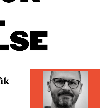
L
LSE
fik