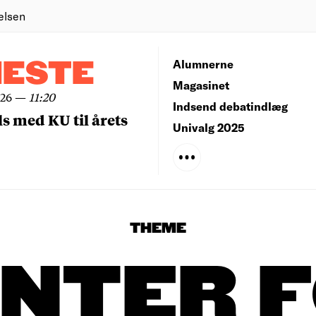
elsen
NESTE
Alumnerne
Magasinet
026
—
11:20
Indsend debatindlæg
ls med KU til årets
Univalg 2025
THEME
NTER 