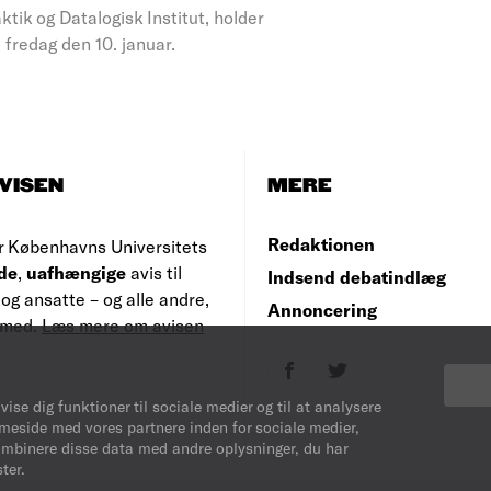
tik og Datalogisk Institut, holder
fredag den 10. januar.
VISEN
MERE
Redaktionen
r Københavns Universitets
de
,
uafhængige
avis til
Indsend debatindlæg
og ansatte – og alle andre,
Annoncering
e med.
Læs mere om avisen
vise dig funktioner til sociale medier og til at analysere
mmeside med vores partnere inden for sociale medier,
ombinere disse data med andre oplysninger, du har
ter.