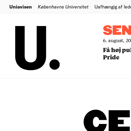
Uniavisen
Københavns Universitet
Uafhængig af led
SE
6. august, 2
Få høj pu
Pride
CE