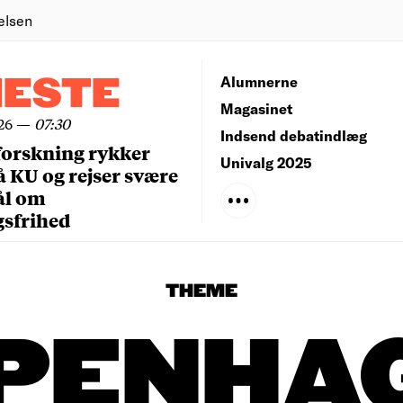
elsen
NESTE
Alumnerne
Magasinet
26
—
07:30
Indsend debatindlæg
forskning rykker
Univalg 2025
å KU og rejser svære
ål om
gsfrihed
THEME
PENHA