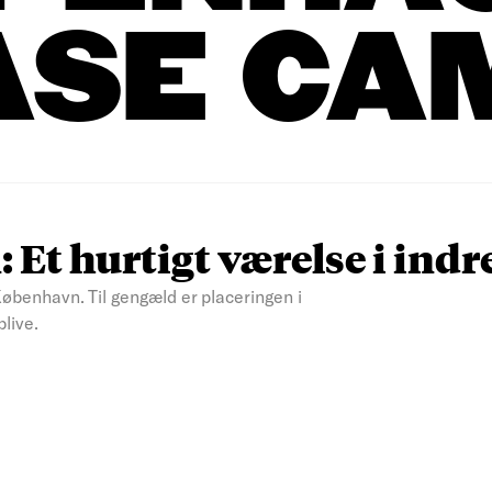
ASE CA
t hurtigt værelse i indr
øbenhavn. Til gengæld er placeringen i
live.