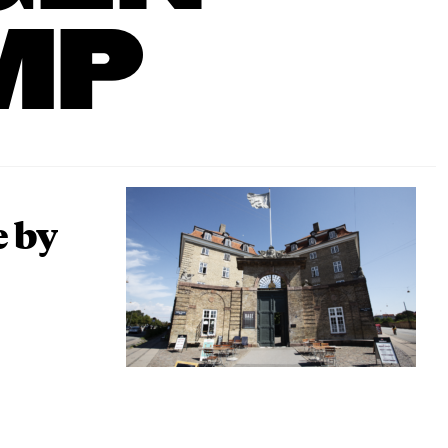
MP
e by