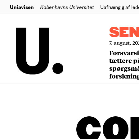
Uniavisen
Københavns Universitet
Uafhængig af led
SE
7. august, 20
Forsvars
tættere p
spørgsm
forsknin
CO