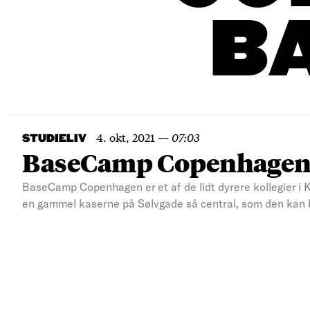
B
4. okt, 2021
—
07:03
STUDIELIV
BaseCamp Copenhagen: E
BaseCamp Copenhagen er et af de lidt dyrere kollegier i K
en gammel kaserne på Sølvgade så central, som den kan b