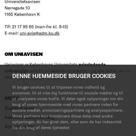
Universitetsavisen
Nørregade 10
1165 København K
Tlf: 21 17 95 65
(man-fre kl. 9-15)
E-mail:
uni-avis@adm.ku.dk
OM UNIAVISEN
Uniavisen er Københavns Universitets
prisvindende
,
uafhængige
avis til studerende og ansatte – og alle andre, der vil
DENNE HJEMMESIDE BRUGER COOKIES
læse med.
Læs mere om avisen her
.
Vi bruger cookies til at tilpasse vores indhold og
annoncer, til at vise dig funktioner til sociale medier og til
at analysere vores trafik. Vi deler også oplysninger om din
MERE
brug af vores hjemmeside med vores partnere inden for
Redaktionen
sociale medier, annonceringspartnere og analysepartnere.
Vores partnere kan kombinere disse data med andre
Indsend debatindlæg
oplysninger, du har givet dem, eller som de har indsamlet
Annoncering
fra din brug af deres tjenester.