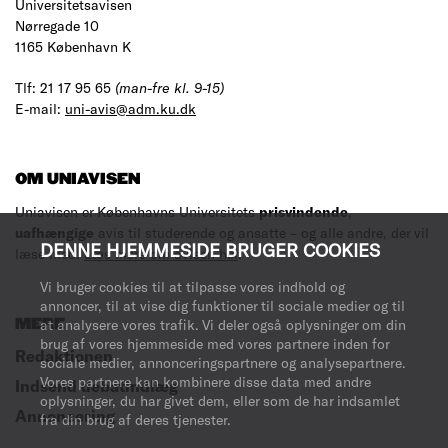
Universitetsavisen
Nørregade 10
1165 København K
Tlf: 21 17 95 65
(man-fre kl. 9-15)
E-mail:
uni-avis@adm.ku.dk
OM UNIAVISEN
Uniavisen er Københavns Universitets
prisvindende
,
uafhængige
avis til studerende og ansatte – og alle andre, der vil
DENNE HJEMMESIDE BRUGER COOKIES
læse med.
Læs mere om avisen her
.
Vi bruger cookies til at tilpasse vores indhold og
annoncer, til at vise dig funktioner til sociale medier og til
at analysere vores trafik. Vi deler også oplysninger om din
MERE
brug af vores hjemmeside med vores partnere inden for
Redaktionen
sociale medier, annonceringspartnere og analysepartnere.
Vores partnere kan kombinere disse data med andre
Indsend debatindlæg
oplysninger, du har givet dem, eller som de har indsamlet
Annoncering
fra din brug af deres tjenester.