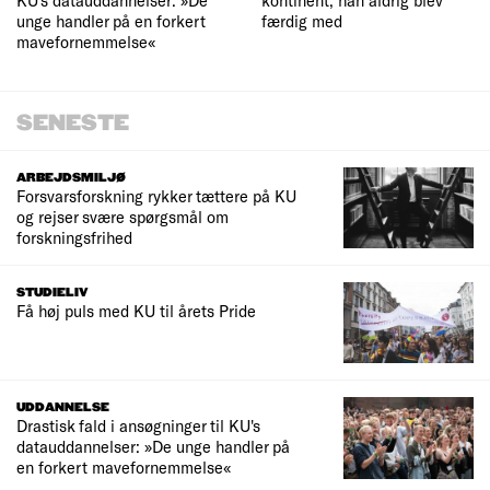
KU's datauddannelser: »De
kontinent, han aldrig blev
unge handler på en forkert
færdig med
mavefornemmelse«
SENESTE
ARBEJDSMILJØ
Forsvarsforskning rykker tættere på KU
og rejser svære spørgsmål om
forskningsfrihed
STUDIELIV
Få høj puls med KU til årets Pride
UDDANNELSE
Drastisk fald i ansøgninger til KU's
datauddannelser: »De unge handler på
en forkert mavefornemmelse«