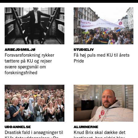
ARBEJDSMILJØ
STUDIELIV
Forsvarsforskning rykker
Få høj puls med KU til årets
tættere på KU og rejser
Pride
svære spørgsmål om
forskningsfrihed
UDDANNELSE
ALUMNERNE
Drastisk fald i ansøgninger til
Knud Brix skal dække det