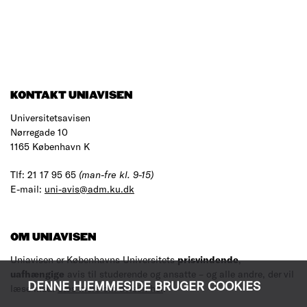
KONTAKT UNIAVISEN
Universitetsavisen
Nørregade 10
1165 København K
Tlf: 21 17 95 65
(man-fre kl. 9-15)
E-mail:
uni-avis@adm.ku.dk
OM UNIAVISEN
Uniavisen er Københavns Universitets
prisvindende
,
uafhængige
avis til studerende og ansatte – og alle andre, der vil
DENNE HJEMMESIDE BRUGER COOKIES
læse med.
Læs mere om avisen her
.