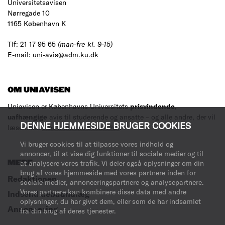
Universitetsavisen
Nørregade 10
1165 København K
Tlf: 21 17 95 65
(man-fre kl. 9-15)
E-mail:
uni-avis@adm.ku.dk
OM UNIAVISEN
Uniavisen er Københavns Universitets
prisvindende
,
uafhængige
avis til studerende og ansatte – og alle andre, der vil
DENNE HJEMMESIDE BRUGER COOKIES
læse med.
Læs mere om avisen her
.
Vi bruger cookies til at tilpasse vores indhold og
annoncer, til at vise dig funktioner til sociale medier og til
at analysere vores trafik. Vi deler også oplysninger om din
MERE
brug af vores hjemmeside med vores partnere inden for
Redaktionen
sociale medier, annonceringspartnere og analysepartnere.
Vores partnere kan kombinere disse data med andre
Indsend debatindlæg
oplysninger, du har givet dem, eller som de har indsamlet
Annoncering
fra din brug af deres tjenester.