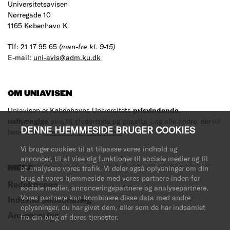
Universitetsavisen
Nørregade 10
1165 København K
Tlf: 21 17 95 65
(man-fre kl. 9-15)
E-mail:
uni-avis@adm.ku.dk
OM UNIAVISEN
Uniavisen er Københavns Universitets
prisvindende
,
uafhængige
avis til studerende og ansatte – og alle andre, der vil
DENNE HJEMMESIDE BRUGER COOKIES
læse med.
Læs mere om avisen her
.
Vi bruger cookies til at tilpasse vores indhold og
annoncer, til at vise dig funktioner til sociale medier og til
MERE
at analysere vores trafik. Vi deler også oplysninger om din
brug af vores hjemmeside med vores partnere inden for
Redaktionen
sociale medier, annonceringspartnere og analysepartnere.
Vores partnere kan kombinere disse data med andre
Indsend debatindlæg
oplysninger, du har givet dem, eller som de har indsamlet
Annoncering
fra din brug af deres tjenester.