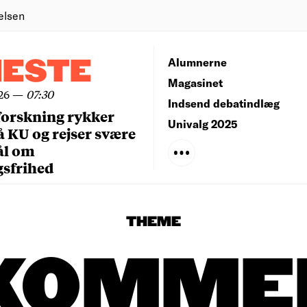
elsen
NESTE
Alumnerne
Magasinet
26
—
07:30
Indsend debatindlæg
forskning rykker
Univalg 2025
å KU og rejser svære
ål om
gsfrihed
THEME
KOMME