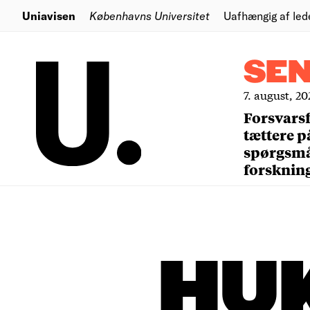
Uniavisen
Københavns Universitet
Uafhængig af led
SE
7. august, 20
Forsvars
tættere p
spørgsm
forsknin
HU