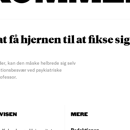
 få hjernen til at fikse sig
nder, kan den måske helbrede sig selv
ationsbesvær ved psykiatriske
ofessor.
VISEN
MERE
Redaktionen