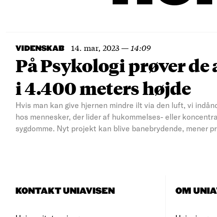
14. mar, 2023
—
14:09
VIDENSKAB
På Psykologi prøver de at
i 4.400 meters højde
Hvis man kan give hjernen mindre ilt via den luft, vi indå
hos mennesker, der lider af hukommelses- eller koncentr
sygdomme. Nyt projekt kan blive banebrydende, mener pr
KONTAKT UNIAVISEN
OM UNIA