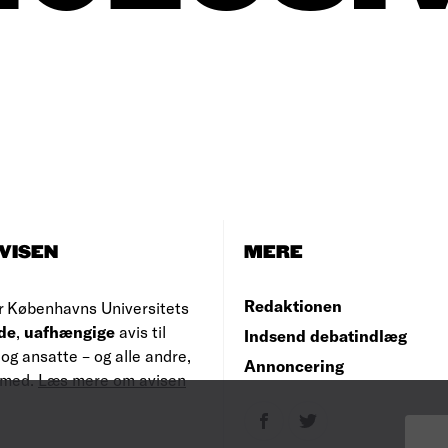
VISEN
MERE
Redaktionen
r Københavns Universitets
de
,
uafhængige
avis til
Indsend debatindlæg
og ansatte – og alle andre,
Annoncering
e med.
Læs mere om avisen