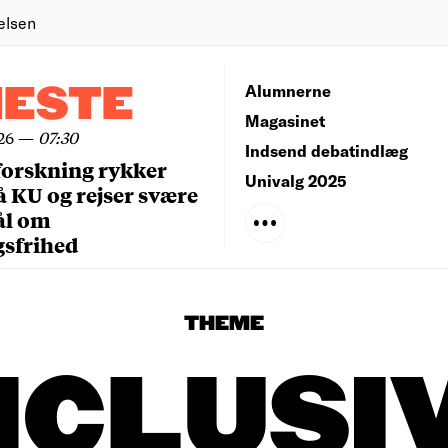
elsen
NESTE
Alumnerne
Magasinet
26
—
07:30
Indsend debatindlæg
forskning rykker
Univalg 2025
å KU og rejser svære
ål om
gsfrihed
THEME
NCLUSI