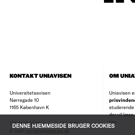
KONTAKT UNIAVISEN
OM UNIA
Universitetsavisen
Uniavisen e
Nørregade 10
prisvinden
1165 København K
studerende 
der vil læs
her
.
Tlf: 21 17 95 65
(man-fre kl. 9-15)
DENNE HJEMMESIDE BRUGER COOKIES
E-mail:
uni-avis@adm.ku.dk