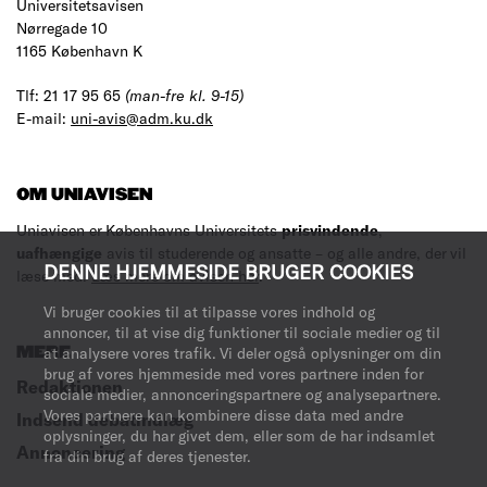
Universitetsavisen
Nørregade 10
1165 København K
Tlf: 21 17 95 65
(man-fre kl. 9-15)
E-mail:
uni-avis@adm.ku.dk
OM UNIAVISEN
Uniavisen er Københavns Universitets
prisvindende
,
uafhængige
avis til studerende og ansatte – og alle andre, der vil
DENNE HJEMMESIDE BRUGER COOKIES
læse med.
Læs mere om avisen her
.
Vi bruger cookies til at tilpasse vores indhold og
annoncer, til at vise dig funktioner til sociale medier og til
at analysere vores trafik. Vi deler også oplysninger om din
MERE
brug af vores hjemmeside med vores partnere inden for
Redaktionen
sociale medier, annonceringspartnere og analysepartnere.
Vores partnere kan kombinere disse data med andre
Indsend debatindlæg
oplysninger, du har givet dem, eller som de har indsamlet
Annoncering
fra din brug af deres tjenester.