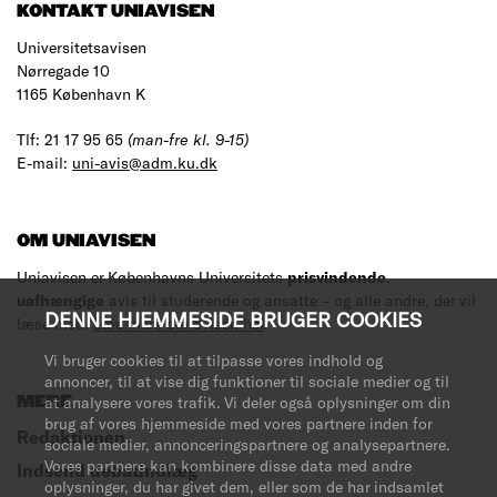
KONTAKT UNIAVISEN
Universitetsavisen
Nørregade 10
1165 København K
Tlf: 21 17 95 65
(man-fre kl. 9-15)
E-mail:
uni-avis@adm.ku.dk
OM UNIAVISEN
Uniavisen er Københavns Universitets
prisvindende
,
uafhængige
avis til studerende og ansatte – og alle andre, der vil
DENNE HJEMMESIDE BRUGER COOKIES
læse med.
Læs mere om avisen her
.
Vi bruger cookies til at tilpasse vores indhold og
annoncer, til at vise dig funktioner til sociale medier og til
MERE
at analysere vores trafik. Vi deler også oplysninger om din
brug af vores hjemmeside med vores partnere inden for
Redaktionen
sociale medier, annonceringspartnere og analysepartnere.
Vores partnere kan kombinere disse data med andre
Indsend debatindlæg
oplysninger, du har givet dem, eller som de har indsamlet