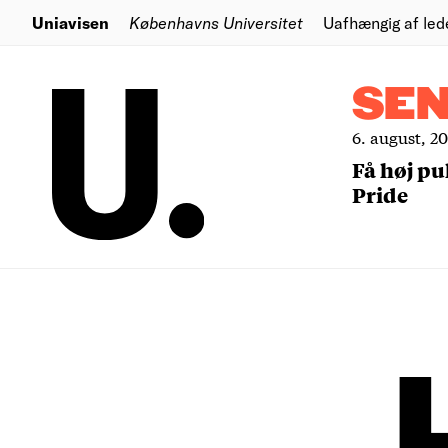
Uniavisen
Københavns Universitet
Uafhængig af led
SE
6. august, 2
Få høj pu
Pride