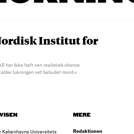
Nordisk Institut for
S har ikke haft »en realistisk chance
å kalder lukningen »et bebudet mord.«
VISEN
MERE
Redaktionen
r Københavns Universitets