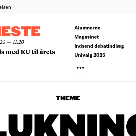
elsen
NESTE
Alumnerne
Magasinet
026
—
11:20
Indsend debatindlæg
ls med KU til årets
Univalg 2025
THEME
LUKNIN