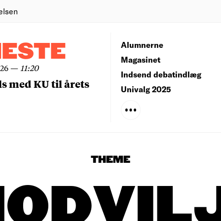
elsen
NESTE
Alumnerne
Magasinet
026
—
11:20
Indsend debatindlæg
ls med KU til årets
Univalg 2025
THEME
ODVIL