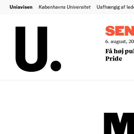
Uniavisen
Københavns Universitet
Uafhængig af led
SE
6. august, 2
Få høj pu
Pride
M