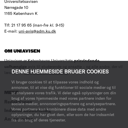
Universitetsavisen
Nørregade 10
1165 København K
Tlf: 21 17 95 65
(man-fre kl. 9-15)
E-mail:
uni-avis@adm.ku.dk
OM UNIAVISEN
Uniavisen er Københavns Universitets
prisvindende
,
uafhængige
avis til studerende og ansatte – og alle andre, der vil
DENNE HJEMMESIDE BRUGER COOKIES
læse med.
Læs mere om avisen her
.
Vi bruger cookies til at tilpasse vores indhold og
annoncer, til at vise dig funktioner til sociale medier og til
at analysere vores trafik. Vi deler også oplysninger om din
MERE
brug af vores hjemmeside med vores partnere inden for
Redaktionen
sociale medier, annonceringspartnere og analysepartnere.
Vores partnere kan kombinere disse data med andre
Indsend debatindlæg
oplysninger, du har givet dem, eller som de har indsamlet
Annoncering
fra din brug af deres tjenester.