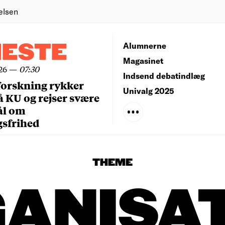
elsen
NESTE
Alumnerne
Magasinet
26
—
07:30
Indsend debatindlæg
forskning rykker
Univalg 2025
å KU og rejser svære
ål om
gsfrihed
THEME
ANISA