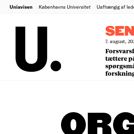
Uniavisen
Københavns Universitet
Uafhængig af led
SE
7. august, 20
Forsvars
tættere p
spørgsm
forsknin
ORG