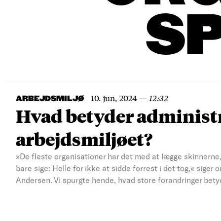
S
10. jun, 2024
—
12:32
ARBEJDSMILJØ
Hvad betyder administ
arbejdsmiljøet?
»De fleste organisationer har det med at lægge skinnerne
bare sige: Helle for ikke at sidde forrest i det tog,« sige
Andersen. Vi spurgte hende, hvad store forandringer betyd