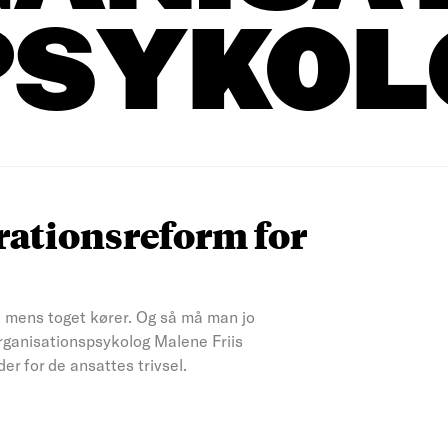
PSYKOL
rationsreform for
, mens toget kører. Og så må man jo
r organisationspsykolog Malene Friis
er for de ansattes trivsel.