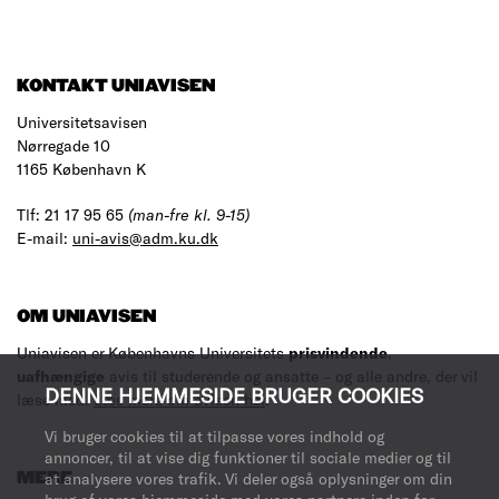
KONTAKT UNIAVISEN
Universitetsavisen
Nørregade 10
1165 København K
Tlf: 21 17 95 65
(man-fre kl. 9-15)
E-mail:
uni-avis@adm.ku.dk
OM UNIAVISEN
Uniavisen er Københavns Universitets
prisvindende
,
uafhængige
avis til studerende og ansatte – og alle andre, der vil
DENNE HJEMMESIDE BRUGER COOKIES
læse med.
Læs mere om avisen her
.
Vi bruger cookies til at tilpasse vores indhold og
annoncer, til at vise dig funktioner til sociale medier og til
at analysere vores trafik. Vi deler også oplysninger om din
MERE