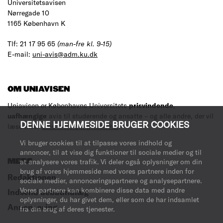
Universitetsavisen
Nørregade 10
1165 København K
Tlf: 21 17 95 65
(man-fre kl. 9-15)
E-mail:
uni-avis@adm.ku.dk
OM UNIAVISEN
Uniavisen er Københavns Universitets
prisvindende
,
uafhængige
avis til studerende og ansatte – og alle andre, der vil
DENNE HJEMMESIDE BRUGER COOKIES
læse med.
Læs mere om avisen her
.
Vi bruger cookies til at tilpasse vores indhold og
annoncer, til at vise dig funktioner til sociale medier og til
at analysere vores trafik. Vi deler også oplysninger om din
MERE
brug af vores hjemmeside med vores partnere inden for
Redaktionen
sociale medier, annonceringspartnere og analysepartnere.
Vores partnere kan kombinere disse data med andre
Indsend debatindlæg
oplysninger, du har givet dem, eller som de har indsamlet
Annoncering
fra din brug af deres tjenester.