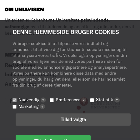
OM UNIAVISEN
Uniavisen er Københavns Universitets
prisvindende
,
uafhængige
avis til studerende og ansatte – og alle andre, der vil
DENNE HJEMMESIDE BRUGER COOKIES
læse med.
Læs mere om avisen her
.
Vi bruger cookies til at tilpasse vores indhold og
annoncer, til at vise dig funktioner til sociale medier og til
MERE
at analysere vores trafik. Vi deler også oplysninger om din
brug af vores hjemmeside med vores partnere inden for
Redaktionen
sociale medier, annonceringspartnere og analysepartnere.
Vores partnere kan kombinere disse data med andre
Indsend debatindlæg
oplysninger, du har givet dem, eller som de har indsamlet
Annoncering
fra din brug af deres tjenester.
Nødvendig
Præferencer
Statistik
?
?
?
Marketing
?
Tillad valgte