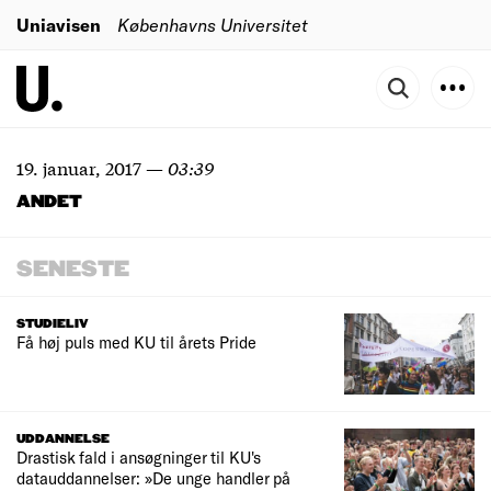
Uniavisen
Københavns Universitet
19. januar, 2017
—
03:39
ANDET
SENESTE
STUDIELIV
Få høj puls med KU til årets Pride
UDDANNELSE
Drastisk fald i ansøgninger til KU's
datauddannelser: »De unge handler på