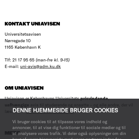
KONTAKT UNIAVISEN
Universitetsavisen
Nørregade 10
1165 København K
Tlf: 21 17 95 65
(man-fre kl. 9-15)
E-mail:
uni-avis@adm.ku.dk
OM UNIAVISEN
Uniavisen er Københavns Universitets
prisvindende
,
uafhængige
avis til studerende og ansatte – og alle andre, der vil
DENNE HJEMMESIDE BRUGER COOKIES
læse med.
Læs mere om avisen her
.
Vi bruger cookies til at tilpasse vores indhold og
annoncer, til at vise dig funktioner til sociale medier og til
MERE
at analysere vores trafik. Vi deler også oplysninger om din