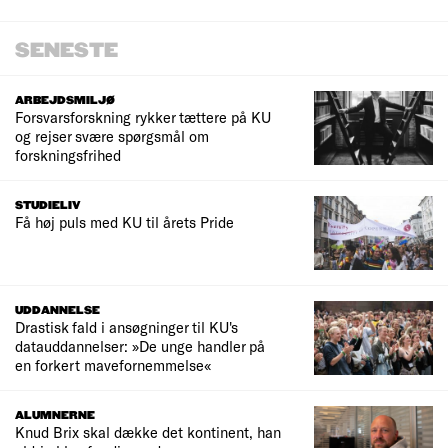
SENESTE
ARBEJDSMILJØ
Forsvarsforskning rykker tættere på KU
og rejser svære spørgsmål om
forskningsfrihed
STUDIELIV
Få høj puls med KU til årets Pride
UDDANNELSE
Drastisk fald i ansøgninger til KU's
datauddannelser: »De unge handler på
en forkert mavefornemmelse«
ALUMNERNE
Knud Brix skal dække det kontinent, han