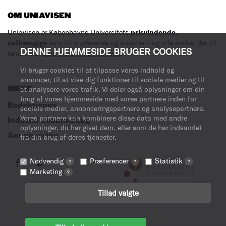
OM UNIAVISEN
Uniavisen er Københavns Universitets
prisvindende
,
uafhængige
avis til studerende og ansatte – og alle andre, der vil
DENNE HJEMMESIDE BRUGER COOKIES
læse med.
Læs mere om avisen her
.
Vi bruger cookies til at tilpasse vores indhold og
annoncer, til at vise dig funktioner til sociale medier og til
MERE
at analysere vores trafik. Vi deler også oplysninger om din
brug af vores hjemmeside med vores partnere inden for
Redaktionen
sociale medier, annonceringspartnere og analysepartnere.
Vores partnere kan kombinere disse data med andre
Indsend debatindlæg
oplysninger, du har givet dem, eller som de har indsamlet
Annoncering
fra din brug af deres tjenester.
Nødvendig
Præferencer
Statistik
?
?
?
Marketing
?
Tillad valgte