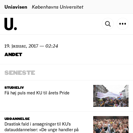
Uniavisen
Københavns Universitet
19. januar, 2017
—
02:24
ANDET
SENESTE
STUDIELIV
Få høj puls med KU til årets Pride
UDDANNELSE
Drastisk fald i ansøgninger til KU's
datauddannelser: »De unge handler på