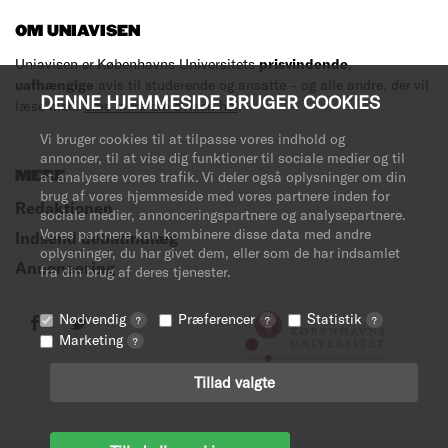
OM UNIAVISEN
Uniavisen er Københavns Universitets
prisvindende
,
uafhængige
avis til studerende og ansatte – og alle andre, der vil
DENNE HJEMMESIDE BRUGER COOKIES
læse med.
Læs mere om avisen her
.
Vi bruger cookies til at tilpasse vores indhold og
annoncer, til at vise dig funktioner til sociale medier og til
MERE
at analysere vores trafik. Vi deler også oplysninger om din
brug af vores hjemmeside med vores partnere inden for
Redaktionen
sociale medier, annonceringspartnere og analysepartnere.
Vores partnere kan kombinere disse data med andre
Indsend debatindlæg
oplysninger, du har givet dem, eller som de har indsamlet
Annoncering
fra din brug af deres tjenester.
Nødvendig
Præferencer
Statistik
?
?
?
Marketing
?
Tillad valgte