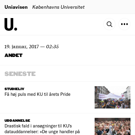
Uniavisen
Københavns Universitet
19. januar, 2017
—
02:35
ANDET
SENESTE
STUDIELIV
Få høj puls med KU til årets Pride
UDDANNELSE
Drastisk fald i ansøgninger til KU's
datauddannelser: »De unge handler på