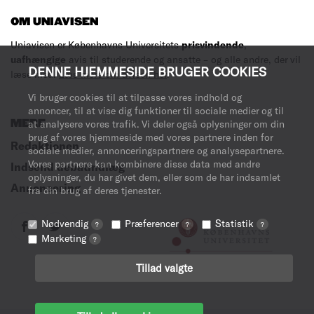
OM UNIAVISEN
Uniavisen er Københavns Universitets
prisvindende
,
uafhængige
avis til studerende og ansatte – og alle andre, der vil
DENNE HJEMMESIDE BRUGER COOKIES
læse med.
Læs mere om avisen her
.
Vi bruger cookies til at tilpasse vores indhold og
annoncer, til at vise dig funktioner til sociale medier og til
MERE
at analysere vores trafik. Vi deler også oplysninger om din
brug af vores hjemmeside med vores partnere inden for
Redaktionen
sociale medier, annonceringspartnere og analysepartnere.
Vores partnere kan kombinere disse data med andre
Indsend debatindlæg
oplysninger, du har givet dem, eller som de har indsamlet
Annoncering
fra din brug af deres tjenester.
Nødvendig
Præferencer
Statistik
?
?
?
Marketing
?
Tillad valgte