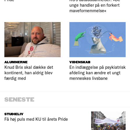
unge handler på en forkert
mavefornemmelse«
ALUMNERNE
VIDENSKAB
Knud Brix skal dække det
En indlæggelse på psykiatrisk
kontinent, han aldrig blev
afdeling kan ændre et ungt
færdig med
menneskes livsbane
SENESTE
STUDIELIV
Få høj puls med KU til årets Pride