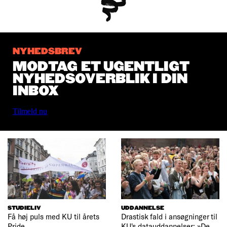
NYHEDSBREV
MODTAG ET UGENTLIGT
NYHEDSOVERBLIK I DIN
INBOX
Tilmeld nu
STUDIELIV
UDDANNELSE
Få høj puls med KU til årets
Drastisk fald i ansøgninger til
Pride
KU's datauddannelser: »De