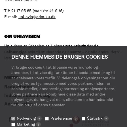
Tlf: 21 17 95 65
(man-fre kl. 9-15)
E-mail:
uni-avis@adm.ku.dk
OM UNIAVISEN
Uniavisen er Københavns Universitets
prisvindende
,
uafhængige
avis til studerende og ansatte – og alle andre, der vil
DENNE HJEMMESIDE BRUGER COOKIES
læse med.
Læs mere om avisen her
.
Vi bruger cookies til at tilpasse vores indhold og
annoncer, til at vise dig funktioner til sociale medier og til
MERE
at analysere vores trafik. Vi deler også oplysninger om din
brug af vores hjemmeside med vores partnere inden for
Redaktionen
sociale medier, annonceringspartnere og analysepartnere.
Vores partnere kan kombinere disse data med andre
Indsend debatindlæg
oplysninger, du har givet dem, eller som de har indsamlet
Annoncering
fra din brug af deres tjenester.
Nødvendig
Præferencer
Statistik
?
?
?
Marketing
?