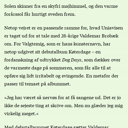
Solen skinner fra en skyfri majhimmel, og den varme
forårssol får hurtigt sveden frem.
Netop vejret er en passende ramme for, hvad Uniavisen
er taget ud for at tale med 28-årige Valdemar Brobæk
om. For Valgtemig, som er hans kunsternavn, har
netop udgivet sit debutalbum Køterdage – en
fordanskning af udtrykket
Dog Days
, som dækker over
de varmeste dage på sommeren, som får alle til at
opføre sig lidt irritabelt og svingende. En metafor der
passer til temaet på albummet.
»Jeg har været så nervøs for at få sangene ud. Det er jo
ikke de sejeste ting at skrive om. Men nu glæder jeg mig
virkelig meget.«
Med debutalbummet Køterdage sætter Valdemar