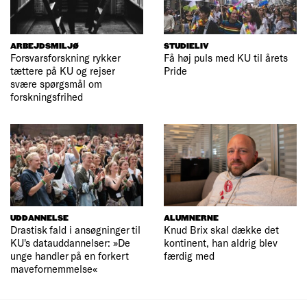
ARBEJDSMILJØ
STUDIELIV
Forsvarsforskning rykker
Få høj puls med KU til årets
tættere på KU og rejser
Pride
svære spørgsmål om
forskningsfrihed
UDDANNELSE
ALUMNERNE
Drastisk fald i ansøgninger til
Knud Brix skal dække det
KU's datauddannelser: »De
kontinent, han aldrig blev
unge handler på en forkert
færdig med
mavefornemmelse«