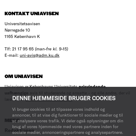
KONTAKT UNIAVISEN
Universitetsavisen
Nørregade 10
1165 København K
Tlf: 21 17 95 65
(man-fre kl. 9-15)
E-mail:
uni-avis@adm.ku.dk
OM UNIAVISEN
Uniavisen er Københavns Universitets
prisvindende
,
uafhængige
avis til studerende og ansatte – og alle andre, der vil
DENNE HJEMMESIDE BRUGER COOKIES
læse med.
Læs mere om avisen her
.
Vi bruger cookies til at tilpasse vores indhold og
annoncer, til at vise dig funktioner til sociale medier og til
at analysere vores trafik. Vi deler også oplysninger om din
MERE
brug af vores hjemmeside med vores partnere inden for
Redaktionen
sociale medier, annonceringspartnere og analysepartnere.