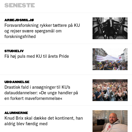
SENESTE
ARBEJDSMILJØ
Forsvarsforskning rykker tættere på KU
og rejser svære spørgsmål om
forskningsfrihed
STUDIELIV
Få høj puls med KU til årets Pride
UDDANNELSE
Drastisk fald i ansøgninger til KU's
datauddannelser: »De unge handler på
en forkert mavefornemmelse«
ALUMNERNE
Knud Brix skal dække det kontinent, han
aldrig blev færdig med