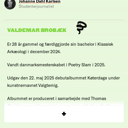
Johanne Dahl Karlsen
Studenterjournalist
VALDEMAR BROBÆK
Er 28 år gammel og færdiggjorde sin bachelor i Klassisk
Arkæologi i december 2024.
Vandt danmarksmesterskabet i Poetry Slam i 2025.
Udgav den 22. maj 2025 debutalbummet Køterdage under
kunstnernavnet Valgtemig.
Albummet er produceret i samarbejde med Thomas
Christiansen og Jonas Johansson og kan findes på alle
streamingtjenester.