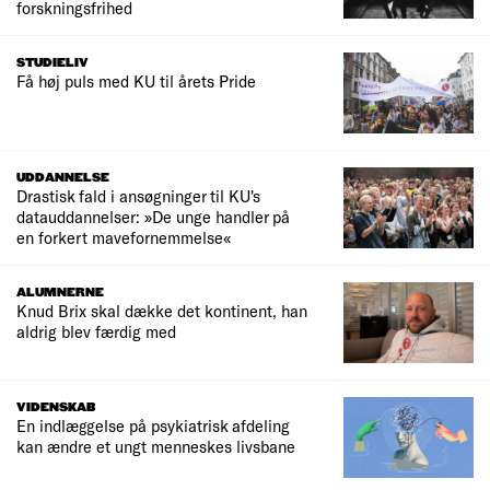
forskningsfrihed
STUDIELIV
Få høj puls med KU til årets Pride
UDDANNELSE
Drastisk fald i ansøgninger til KU's
datauddannelser: »De unge handler på
en forkert mavefornemmelse«
ALUMNERNE
Knud Brix skal dække det kontinent, han
aldrig blev færdig med
VIDENSKAB
En indlæggelse på psykiatrisk afdeling
kan ændre et ungt menneskes livsbane