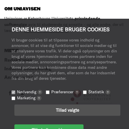
OM UNIAVISEN
Uniavisen er Københavns Universitets
prisvindende
,
uafhængige
avis til studerende og ansatte – og alle andre, der vil
DENNE HJEMMESIDE BRUGER COOKIES
læse med.
Læs mere om avisen her
.
Vi bruger cookies til at tilpasse vores indhold og
annoncer, til at vise dig funktioner til sociale medier og til
MERE
at analysere vores trafik. Vi deler også oplysninger om din
brug af vores hjemmeside med vores partnere inden for
Redaktionen
sociale medier, annonceringspartnere og analysepartnere.
Vores partnere kan kombinere disse data med andre
Indsend debatindlæg
oplysninger, du har givet dem, eller som de har indsamlet
Annoncering
fra din brug af deres tjenester.
Nødvendig
Præferencer
Statistik
?
?
?
Marketing
?
Tillad valgte