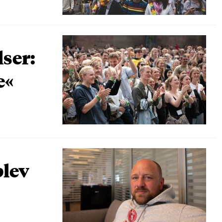
lser:
e«
blev