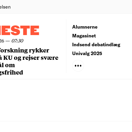
elsen
NESTE
Alumnerne
Magasinet
26
—
07:30
Indsend debatindlæg
forskning rykker
Univalg 2025
å KU og rejser svære
ål om
gsfrihed