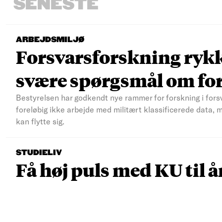
SENESTE
ARBEJDSMILJØ
Forsvarsforskning rykke
svære spørgsmål om fo
Bestyrelsen har godkendt nye rammer for forskning i fors
foreløbig ikke arbejde med militært klassificerede data, 
kan flytte sig.
STUDIELIV
Få høj puls med KU til å