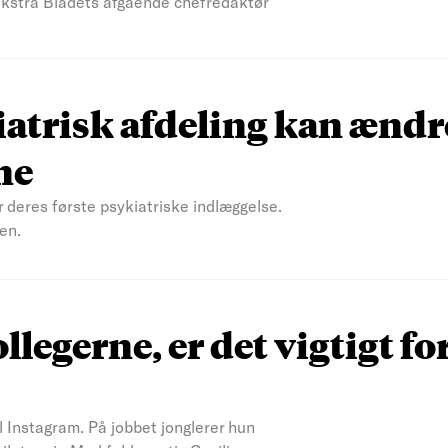
 Ekstra Bladets afgående chefredaktør
atrisk afdeling kan ændr
ne
r deres første psykiatriske indlæggelse.
en.
ollegerne, er det vigtigt fo
il Instagram. På jobbet jonglerer hun