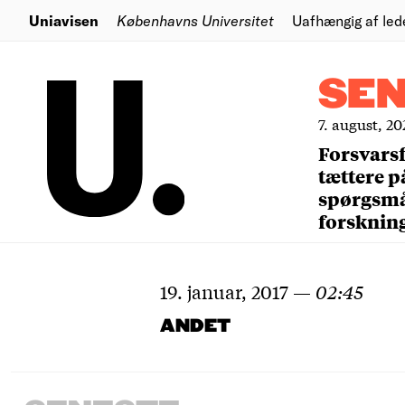
Uniavisen
Københavns Universitet
Uafhængig af led
SE
7. august, 20
Forsvars
tættere p
spørgsm
forsknin
19. januar, 2017
—
02:45
ANDET