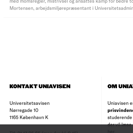
med momsregler, mistrivsel og ansattes kamp for bedre to
Mortensen, arbejdsmiljørepræsentant i Universitetsadmi
KONTAKT UNIAVISEN
OM UNIA
Universitetsavisen
Uniavisen e
Nørregade 10
prisvinden
1165 København K
studerende 
der vil læs
her
.