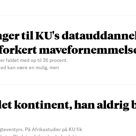
nger til KU's datauddanne
n forkert mavefornemmels
er faldet med op til 35 procent.
ked kan være en mulig, men
et kontinent, han aldrig 
teventyr«. På Afrikastudier på KU fik