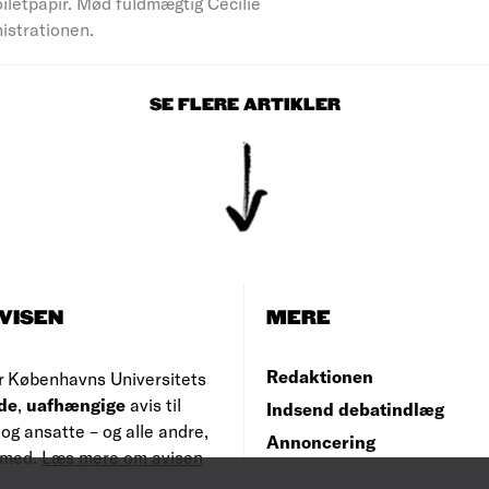
iletpapir. Mød fuldmægtig Cecilie
nistrationen.
SE FLERE ARTIKLER
VISEN
MERE
Redaktionen
r Københavns Universitets
de
,
uafhængige
avis til
Indsend debatindlæg
og ansatte – og alle andre,
Annoncering
e med.
Læs mere om avisen