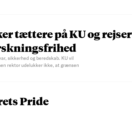
r tættere på KU og rejser
rskningsfrihed
var, sikkerhed og beredskab. KU vil
men rektor udelukker ikke, at grænsen
rets Pride