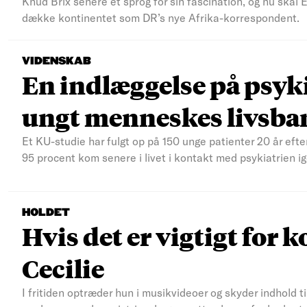
Knud Brix senere et sprog for sin fascination, og nu skal
dække kontinentet som DR’s nye Afrika-korrespondent.
VIDENSKAB
En indlæggelse på psyki
ungt menneskes livsba
Et KU-studie har fulgt op på 150 unge patienter 20 år efte
95 procent kom senere i livet i kontakt med psykiatrien ig
HOLDET
Hvis det er vigtigt for k
Cecilie
I fritiden optræder hun i musikvideoer og skyder indhold t