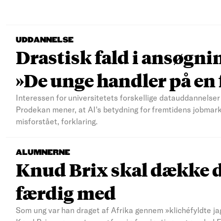
UDDANNELSE
Drastisk fald i ansøgni
»De unge handler på e
Interessen for universitetets forskellige datauddannelser 
Prodekan mener, at AI's betydning for fremtidens jobmar
misforstået, forklaring.
ALUMNERNE
Knud Brix skal dække d
færdig med
Som ung var han draget af Afrika gennem »klichéfyldte jag