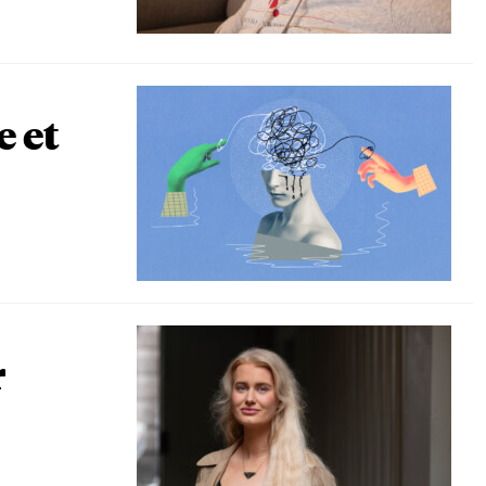
e et
r