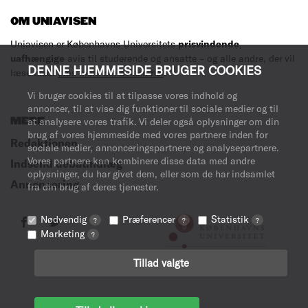
OM UNIAVISEN
Uniavisen er Københavns Universitets
prisvindende
,
uafhængige
avis til studerende og ansatte – og alle andre, der vil
DENNE HJEMMESIDE BRUGER COOKIES
læse med.
Læs mere om avisen her
.
Vi bruger cookies til at tilpasse vores indhold og
annoncer, til at vise dig funktioner til sociale medier og til
MERE
at analysere vores trafik. Vi deler også oplysninger om din
brug af vores hjemmeside med vores partnere inden for
Redaktionen
sociale medier, annonceringspartnere og analysepartnere.
Vores partnere kan kombinere disse data med andre
Indsend debatindlæg
oplysninger, du har givet dem, eller som de har indsamlet
Annoncering
fra din brug af deres tjenester.
Nødvendig
Præferencer
Statistik
?
?
?
Marketing
?
Tillad valgte