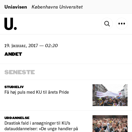
Uniavisen
Københavns Universitet
19. januar, 2017
—
02:20
ANDET
SENESTE
STUDIELIV
Få høj puls med KU til årets Pride
UDDANNELSE
Drastisk fald i ansøgninger til KU's
datauddannelser: »De unge handler på