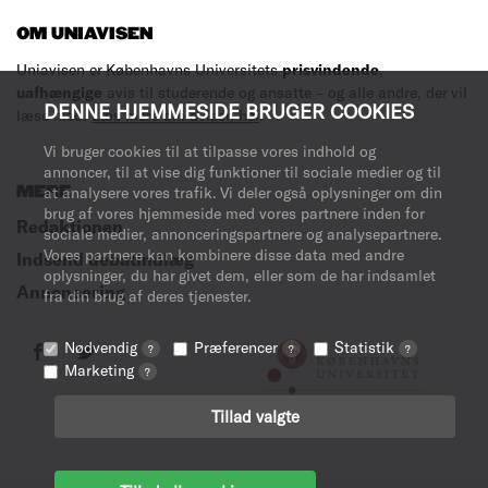
OM UNIAVISEN
Uniavisen er Københavns Universitets
prisvindende
,
uafhængige
avis til studerende og ansatte – og alle andre, der vil
DENNE HJEMMESIDE BRUGER COOKIES
læse med.
Læs mere om avisen her
.
Vi bruger cookies til at tilpasse vores indhold og
annoncer, til at vise dig funktioner til sociale medier og til
MERE
at analysere vores trafik. Vi deler også oplysninger om din
brug af vores hjemmeside med vores partnere inden for
Redaktionen
sociale medier, annonceringspartnere og analysepartnere.
Vores partnere kan kombinere disse data med andre
Indsend debatindlæg
oplysninger, du har givet dem, eller som de har indsamlet
Annoncering
fra din brug af deres tjenester.
Nødvendig
Præferencer
Statistik
?
?
?
Marketing
?
Tillad valgte