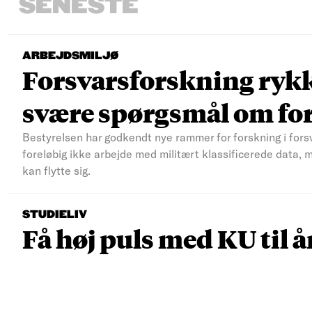
SENESTE
ARBEJDSMILJØ
Forsvarsforskning rykke
svære spørgsmål om fo
Bestyrelsen har godkendt nye rammer for forskning i fors
foreløbig ikke arbejde med militært klassificerede data, 
kan flytte sig.
STUDIELIV
Få høj puls med KU til å