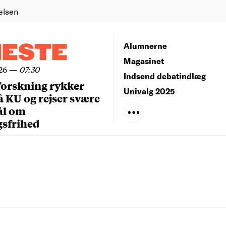
elsen
NESTE
Alumnerne
Magasinet
26
—
07:30
Indsend debatindlæg
forskning rykker
Univalg 2025
å KU og rejser svære
ål om
gsfrihed