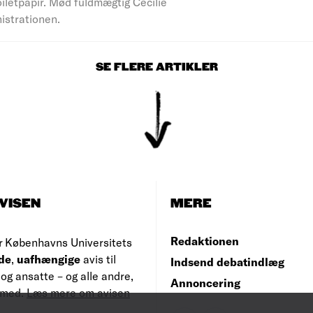
iletpapir. Mød fuldmægtig Cecilie
nistrationen.
SE FLERE ARTIKLER
VISEN
MERE
Redaktionen
r Københavns Universitets
de
,
uafhængige
avis til
Indsend debatindlæg
og ansatte – og alle andre,
Annoncering
e med.
Læs mere om avisen