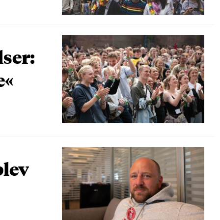
lser:
e«
blev