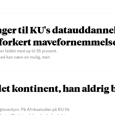
nger til KU's datauddanne
n forkert mavefornemmels
er faldet med op til 35 procent.
ked kan være en mulig, men
et kontinent, han aldrig 
teventyr«. På Afrikastudier på KU fik