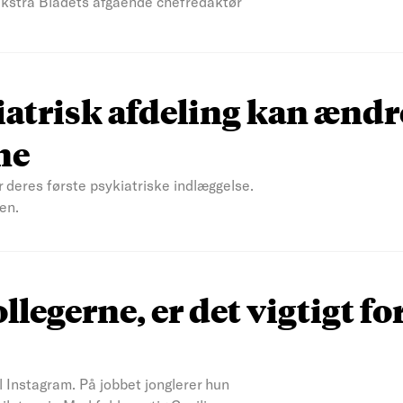
 Ekstra Bladets afgående chefredaktør
atrisk afdeling kan ændr
ne
r deres første psykiatriske indlæggelse.
en.
ollegerne, er det vigtigt fo
il Instagram. På jobbet jonglerer hun