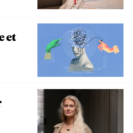
e et
r