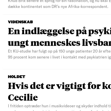
Knud Brix senere et sprog for sin fascination, og nu skal
dække kontinentet som DR’s nye Afrika-korrespondent.
VIDENSKAB
En indlæggelse på psyki
ungt menneskes livsba
Et KU-studie har fulgt op på 150 unge patienter 20 år efte
95 procent kom senere i livet i kontakt med psykiatrien ig
HOLDET
Hvis det er vigtigt for k
Cecilie
I fritiden optræder hun i musikvideoer og skyder indhold t