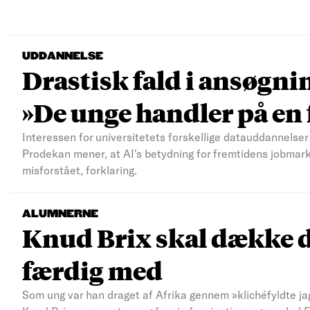
UDDANNELSE
Drastisk fald i ansøgni
»De unge handler på e
Interessen for universitetets forskellige datauddannelser 
Prodekan mener, at AI's betydning for fremtidens jobmar
misforstået, forklaring.
ALUMNERNE
Knud Brix skal dække d
færdig med
Som ung var han draget af Afrika gennem »klichéfyldte jag