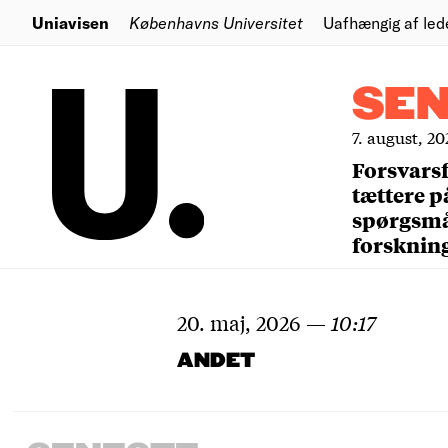
Uniavisen
Københavns Universitet
Uafhængig af led
SE
7. august, 20
Forsvars
tættere p
spørgsm
forsknin
20. maj, 2026
—
10:17
ANDET