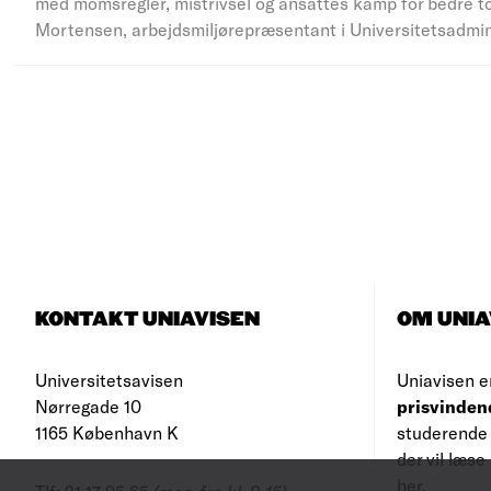
med momsregler, mistrivsel og ansattes kamp for bedre to
Mortensen, arbejdsmiljørepræsentant i Universitetsadmi
KONTAKT UNIAVISEN
OM UNIA
Universitetsavisen
Uniavisen e
Nørregade 10
prisvinden
1165 København K
studerende 
der vil læs
her
.