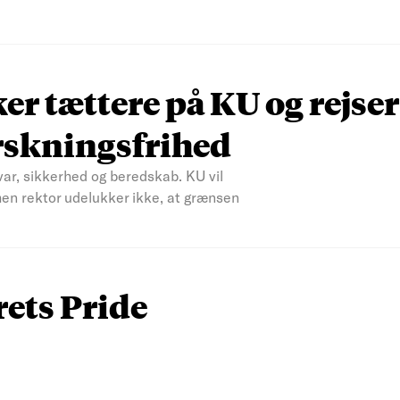
r tættere på KU og rejser
rskningsfrihed
var, sikkerhed og beredskab. KU vil
men rektor udelukker ikke, at grænsen
rets Pride