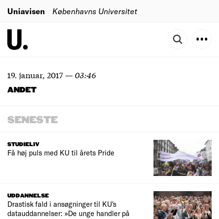
Uniavisen
Københavns Universitet
19. januar, 2017
—
03:46
ANDET
SENESTE
STUDIELIV
Få høj puls med KU til årets Pride
UDDANNELSE
Drastisk fald i ansøgninger til KU's
datauddannelser: »De unge handler på