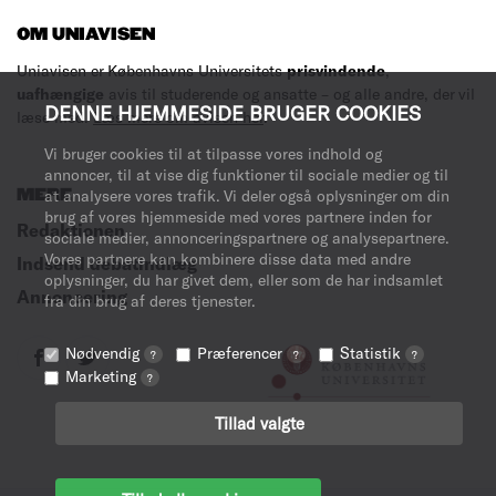
OM UNIAVISEN
Uniavisen er Københavns Universitets
prisvindende
,
uafhængige
avis til studerende og ansatte – og alle andre, der vil
DENNE HJEMMESIDE BRUGER COOKIES
læse med.
Læs mere om avisen her
.
Vi bruger cookies til at tilpasse vores indhold og
annoncer, til at vise dig funktioner til sociale medier og til
MERE
at analysere vores trafik. Vi deler også oplysninger om din
brug af vores hjemmeside med vores partnere inden for
Redaktionen
sociale medier, annonceringspartnere og analysepartnere.
Vores partnere kan kombinere disse data med andre
Indsend debatindlæg
oplysninger, du har givet dem, eller som de har indsamlet
Annoncering
fra din brug af deres tjenester.
Nødvendig
Præferencer
Statistik
?
?
?
Marketing
?
Tillad valgte