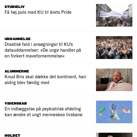
STUDIELIV
Få høj puls med KU til årets Pride
UDDANNELSE
Drastisk fald i ansøgninger til KU's
datauddannelser: »De unge handler på
en forkert mavefornemmelse«
ALUMNERNE
Knud Brix skal dække det kontinent, han
aldrig blev færdig med
VIDENSKAB
En indlæggelse på psykiatrisk afdeling
kan ændre et ungt menneskes livsbane
HOLDET