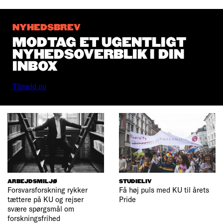
NYHEDSBREV
MODTAG ET UGENTLIGT
NYHEDSOVERBLIK I DIN
INBOX
Tilmeld nu
ARBEJDSMILJØ
STUDIELIV
Forsvarsforskning rykker
Få høj puls med KU til årets
tættere på KU og rejser
Pride
svære spørgsmål om
forskningsfrihed