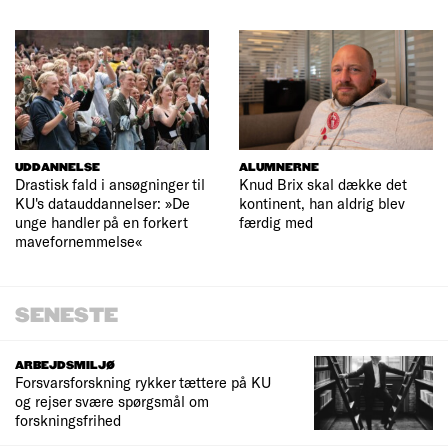
UDDANNELSE
ALUMNERNE
Drastisk fald i ansøgninger til
Knud Brix skal dække det
KU's datauddannelser: »De
kontinent, han aldrig blev
unge handler på en forkert
færdig med
mavefornemmelse«
SENESTE
ARBEJDSMILJØ
Forsvarsforskning rykker tættere på KU
og rejser svære spørgsmål om
forskningsfrihed