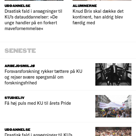
UDDANNELSE
ALUMNERNE
Drastisk fald i ansøgninger til
Knud Brix skal dække det
KU's datauddannelser: »De
kontinent, han aldrig blev
unge handler på en forkert
færdig med
mavefornemmelse«
SENESTE
ARBEJDSMILJØ
Forsvarsforskning rykker tættere på KU
og rejser svære spørgsmål om
forskningsfrihed
STUDIELIV
Få høj puls med KU til årets Pride
UDDANNELSE
Drastisk fald i ansøgninger til KU's