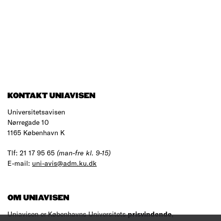
KONTAKT UNIAVISEN
Universitetsavisen
Nørregade 10
1165 København K
Tlf: 21 17 95 65
(man-fre kl. 9-15)
E-mail:
uni-avis@adm.ku.dk
OM UNIAVISEN
Uniavisen er Københavns Universitets
prisvindende
,