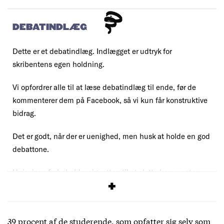
DEBATINDLÆG
Dette er et debatindlæg. Indlægget er udtryk for
skribentens egen holdning.
Vi opfordrer alle til at læse debatindlæg til ende, før de
kommenterer dem på Facebook, så vi kun får konstruktive
bidrag.
Det er godt, når der er uenighed, men husk at holde en god
debattone.
Uniavisen forbeholder sig retten til at slette kommentarer,
der overskrider vores
debatregler
.
39 procent af de studerende, som opfatter sig selv som