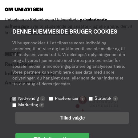
OM UNIAVISEN
Uniavisen er Københavns Universitets
prisvindende
,
uafhængige
avis til studerende og ansatte – og alle andre, der vil
DENNE HJEMMESIDE BRUGER COOKIES
læse med.
Læs mere om avisen her
.
Vi bruger cookies til at tilpasse vores indhold og
annoncer, til at vise dig funktioner til sociale medier og til
MERE
at analysere vores trafik. Vi deler også oplysninger om din
brug af vores hjemmeside med vores partnere inden for
Redaktionen
sociale medier, annonceringspartnere og analysepartnere.
Vores partnere kan kombinere disse data med andre
Indsend debatindlæg
oplysninger, du har givet dem, eller som de har indsamlet
Annoncering
fra din brug af deres tjenester.
Nødvendig
Præferencer
Statistik
?
?
?
Marketing
?
Tillad valgte