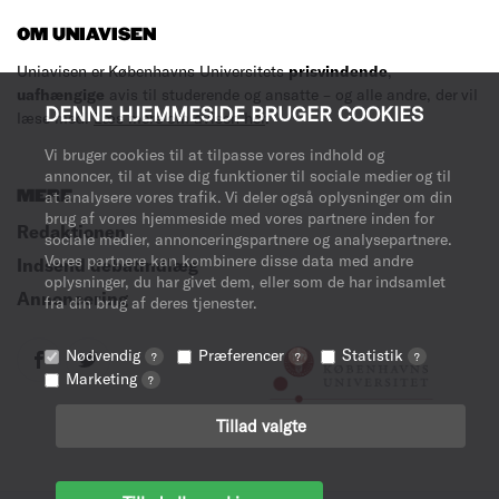
OM UNIAVISEN
Uniavisen er Københavns Universitets
prisvindende
,
uafhængige
avis til studerende og ansatte – og alle andre, der vil
DENNE HJEMMESIDE BRUGER COOKIES
læse med.
Læs mere om avisen her
.
Vi bruger cookies til at tilpasse vores indhold og
annoncer, til at vise dig funktioner til sociale medier og til
MERE
at analysere vores trafik. Vi deler også oplysninger om din
brug af vores hjemmeside med vores partnere inden for
Redaktionen
sociale medier, annonceringspartnere og analysepartnere.
Vores partnere kan kombinere disse data med andre
Indsend debatindlæg
oplysninger, du har givet dem, eller som de har indsamlet
Annoncering
fra din brug af deres tjenester.
Nødvendig
Præferencer
Statistik
?
?
?
Marketing
?
Tillad valgte