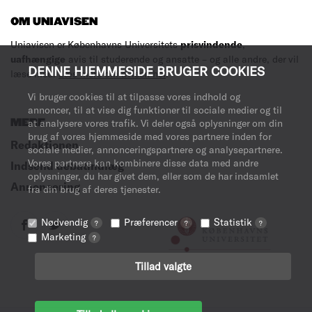
OM UNIAVISEN
Uniavisen er Københavns Universitets
prisvindende
,
uafhængige
avis til studerende og ansatte – og alle andre, der vil
DENNE HJEMMESIDE BRUGER COOKIES
læse med.
Læs mere om avisen her
.
Vi bruger cookies til at tilpasse vores indhold og
annoncer, til at vise dig funktioner til sociale medier og til
MERE
at analysere vores trafik. Vi deler også oplysninger om din
brug af vores hjemmeside med vores partnere inden for
Redaktionen
sociale medier, annonceringspartnere og analysepartnere.
Vores partnere kan kombinere disse data med andre
Indsend debatindlæg
oplysninger, du har givet dem, eller som de har indsamlet
Annoncering
fra din brug af deres tjenester.
Nødvendig
Præferencer
Statistik
?
?
?
Marketing
?
Tillad valgte