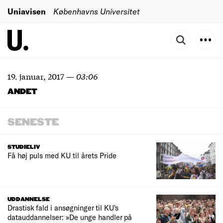
Uniavisen
Københavns Universitet
19. januar, 2017
—
03:06
ANDET
SENESTE
STUDIELIV
Få høj puls med KU til årets Pride
UDDANNELSE
Drastisk fald i ansøgninger til KU's
datauddannelser: »De unge handler på