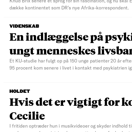
Knud Brix senere et sprog for sin fascination, og nu skal
dække kontinentet som DR’s nye Afrika-korrespondent.
VIDENSKAB
En indlæggelse på psyki
ungt menneskes livsba
Et KU-studie har fulgt op på 150 unge patienter 20 år efte
95 procent kom senere i livet i kontakt med psykiatrien ig
HOLDET
Hvis det er vigtigt for k
Cecilie
I fritiden optræder hun i musikvideoer og skyder indhold t