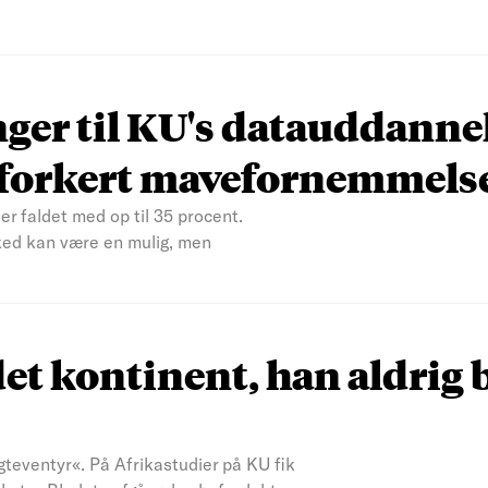
nger til KU's datauddanne
n forkert mavefornemmels
er faldet med op til 35 procent.
ked kan være en mulig, men
et kontinent, han aldrig 
teventyr«. På Afrikastudier på KU fik