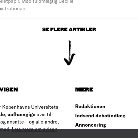
iletpapir. Mød fuldmægtig Cecilie
nistrationen.
SE FLERE ARTIKLER
VISEN
MERE
Redaktionen
r Københavns Universitets
de
,
uafhængige
avis til
Indsend debatindlæg
og ansatte – og alle andre,
Annoncering
e med.
Læs mere om avisen