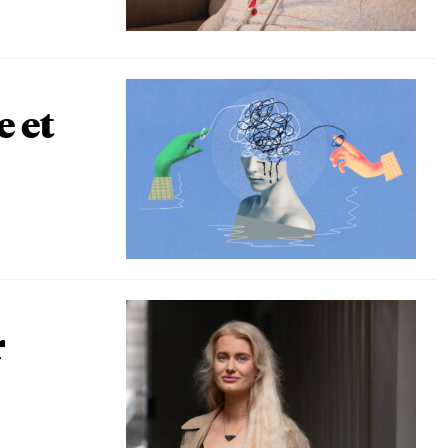
e et
r