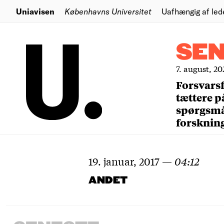
Uniavisen
Københavns Universitet
Uafhængig af led
SE
7. august, 20
Forsvars
tættere p
spørgsm
forsknin
19. januar, 2017
—
04:12
ANDET