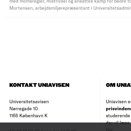
med momsregler, mistrivsel og ansattes kamp for bedre to
Mortensen, arbejdsmiljørepræsentant i Universitetsadmi
KONTAKT UNIAVISEN
OM UNIA
Universitetsavisen
Uniavisen e
Nørregade 10
prisvinden
1165 København K
studerende 
der vil læs
her
.