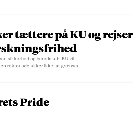
r tættere på KU og rejser
rskningsfrihed
var, sikkerhed og beredskab. KU vil
men rektor udelukker ikke, at grænsen
rets Pride