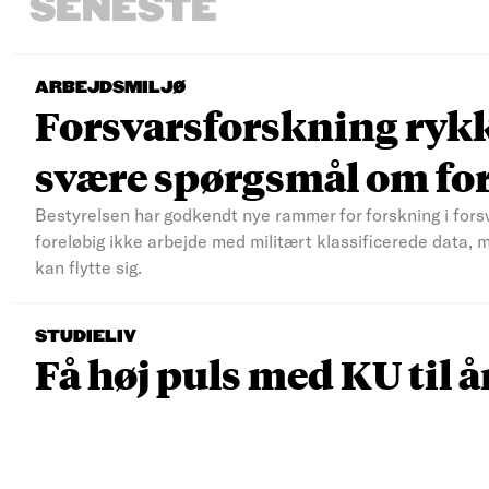
SENESTE
ARBEJDSMILJØ
Forsvarsforskning rykke
svære spørgsmål om fo
Bestyrelsen har godkendt nye rammer for forskning i fors
foreløbig ikke arbejde med militært klassificerede data, 
kan flytte sig.
STUDIELIV
Få høj puls med KU til å