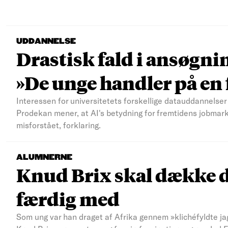
UDDANNELSE
Drastisk fald i ansøgni
»De unge handler på e
Interessen for universitetets forskellige datauddannelser 
Prodekan mener, at AI's betydning for fremtidens jobmar
misforstået, forklaring.
ALUMNERNE
Knud Brix skal dække d
færdig med
Som ung var han draget af Afrika gennem »klichéfyldte jag