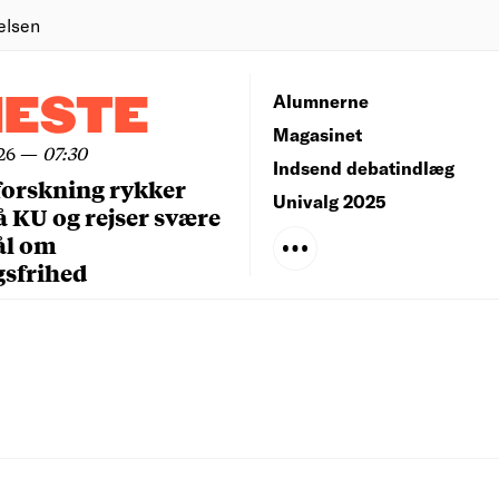
elsen
NESTE
Alumnerne
Magasinet
26
—
07:30
Indsend debatindlæg
forskning rykker
Univalg 2025
å KU og rejser svære
ål om
gsfrihed