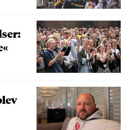
lser:
e«
blev