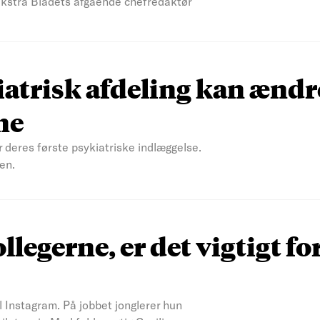
 Ekstra Bladets afgående chefredaktør
atrisk afdeling kan ændr
ne
r deres første psykiatriske indlæggelse.
en.
ollegerne, er det vigtigt fo
il Instagram. På jobbet jonglerer hun