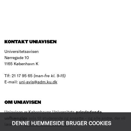
KONTAKT UNIAVISEN
Universitetsavisen
Nørregade 10
1165 København K
Tlf: 21 17 95 65
(man-fre kl. 9-15)
E-mail:
uni-avis@adm.ku.dk
OM UNIAVISEN
Uniavisen er Københavns Universitets
prisvindende
,
uafhængige
avis til studerende og ansatte – og alle andre, der vil
DENNE HJEMMESIDE BRUGER COOKIES
læse med.
Læs mere om avisen her
.