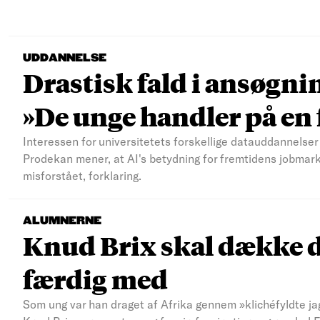
UDDANNELSE
Drastisk fald i ansøgni
»De unge handler på e
Interessen for universitetets forskellige datauddannelser 
Prodekan mener, at AI's betydning for fremtidens jobmar
misforstået, forklaring.
ALUMNERNE
Knud Brix skal dække d
færdig med
Som ung var han draget af Afrika gennem »klichéfyldte jag