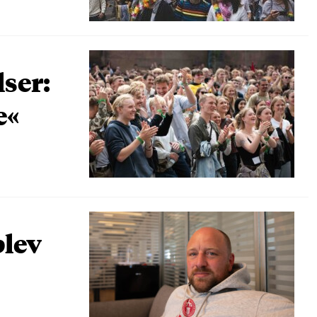
lser:
e«
blev