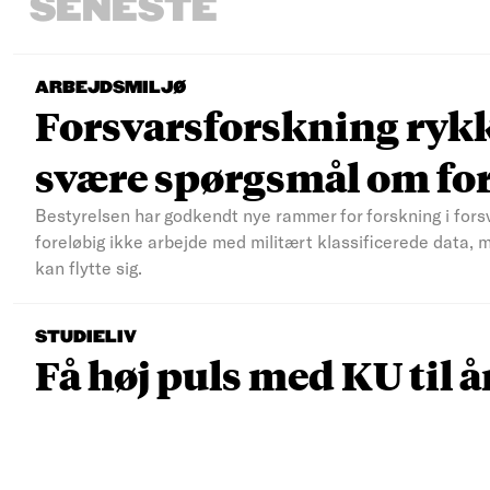
SENESTE
ARBEJDSMILJØ
Forsvarsforskning rykke
svære spørgsmål om fo
Bestyrelsen har godkendt nye rammer for forskning i fors
foreløbig ikke arbejde med militært klassificerede data, 
kan flytte sig.
STUDIELIV
Få høj puls med KU til å