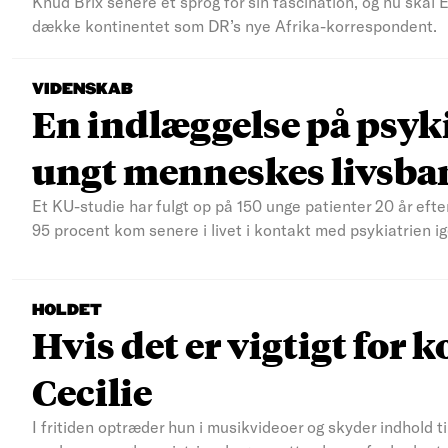
Knud Brix senere et sprog for sin fascination, og nu skal
dække kontinentet som DR’s nye Afrika-korrespondent.
VIDENSKAB
En indlæggelse på psyki
ungt menneskes livsba
Et KU-studie har fulgt op på 150 unge patienter 20 år efte
95 procent kom senere i livet i kontakt med psykiatrien ig
HOLDET
Hvis det er vigtigt for k
Cecilie
I fritiden optræder hun i musikvideoer og skyder indhold t