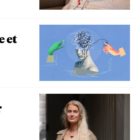
e et
r