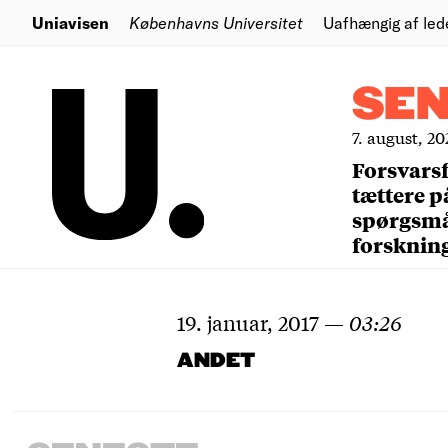
Uniavisen
Københavns Universitet
Uafhængig af led
SE
7. august, 20
Forsvars
tættere p
spørgsm
forsknin
19. januar, 2017
—
03:26
ANDET