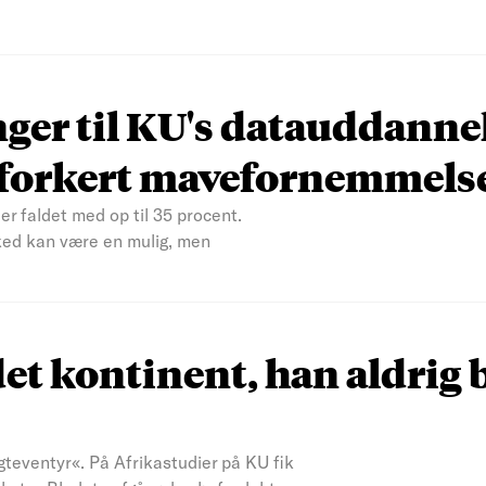
nger til KU's datauddanne
n forkert mavefornemmels
er faldet med op til 35 procent.
ked kan være en mulig, men
et kontinent, han aldrig 
teventyr«. På Afrikastudier på KU fik