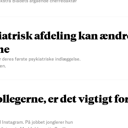
 Ekstra Bladets afgående chefredaktør
atrisk afdeling kan ændr
ne
r deres første psykiatriske indlæggelse.
en.
ollegerne, er det vigtigt fo
il Instagram. På jobbet jonglerer hun