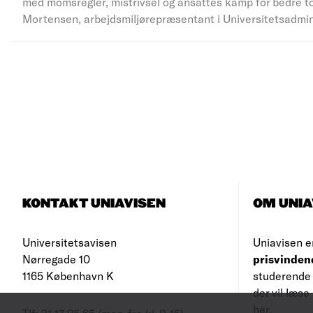
med momsregler, mistrivsel og ansattes kamp for bedre to
Mortensen, arbejdsmiljørepræsentant i Universitetsadmi
KONTAKT UNIAVISEN
OM UNIA
Universitetsavisen
Uniavisen e
Nørregade 10
prisvinden
1165 København K
studerende 
der vil læs
her
.