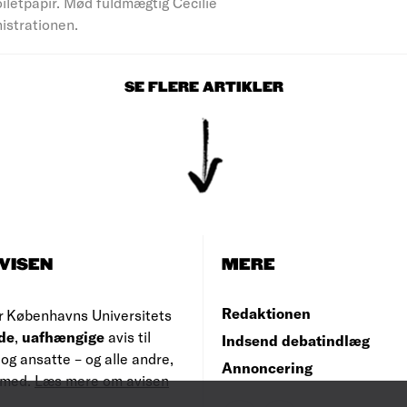
iletpapir. Mød fuldmægtig Cecilie
nistrationen.
SE FLERE ARTIKLER
VISEN
MERE
Redaktionen
r Københavns Universitets
de
,
uafhængige
avis til
Indsend debatindlæg
og ansatte – og alle andre,
Annoncering
e med.
Læs mere om avisen