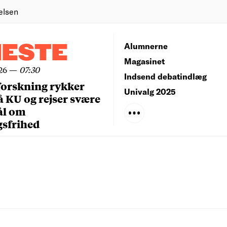
elsen
NESTE
Alumnerne
Magasinet
26
—
07:30
Indsend debatindlæg
forskning rykker
Univalg 2025
å KU og rejser svære
ål om
gsfrihed