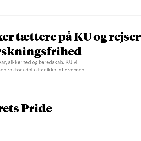
r tættere på KU og rejser
rskningsfrihed
var, sikkerhed og beredskab. KU vil
men rektor udelukker ikke, at grænsen
rets Pride