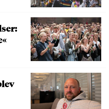
lser:
e«
blev