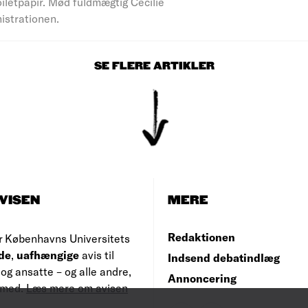
iletpapir. Mød fuldmægtig Cecilie
nistrationen.
SE FLERE ARTIKLER
VISEN
MERE
Redaktionen
r Københavns Universitets
de
,
uafhængige
avis til
Indsend debatindlæg
og ansatte – og alle andre,
Annoncering
e med.
Læs mere om avisen