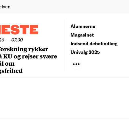
elsen
NESTE
Alumnerne
Magasinet
26
—
07:30
Indsend debatindlæg
forskning rykker
Univalg 2025
å KU og rejser svære
ål om
gsfrihed