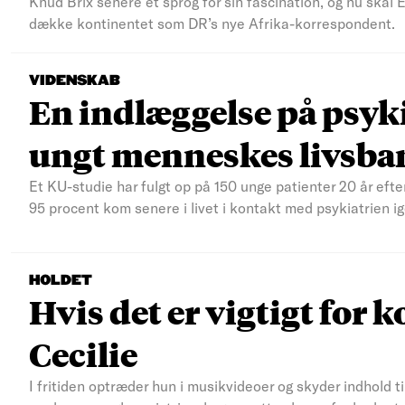
Knud Brix senere et sprog for sin fascination, og nu skal
dække kontinentet som DR’s nye Afrika-korrespondent.
VIDENSKAB
En indlæggelse på psyki
ungt menneskes livsba
Et KU-studie har fulgt op på 150 unge patienter 20 år efte
95 procent kom senere i livet i kontakt med psykiatrien ig
HOLDET
Hvis det er vigtigt for k
Cecilie
I fritiden optræder hun i musikvideoer og skyder indhold t