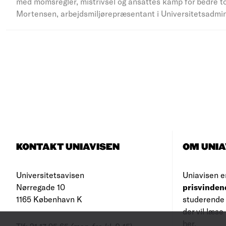
med momsregler, mistrivsel og ansattes kamp for bedre to
Mortensen, arbejdsmiljørepræsentant i Universitetsadmi
KONTAKT UNIAVISEN
OM UNIA
Universitetsavisen
Uniavisen e
Nørregade 10
prisvinden
1165 København K
studerende 
der vil læs
her
.