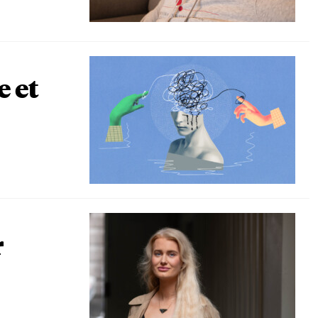
e et
r