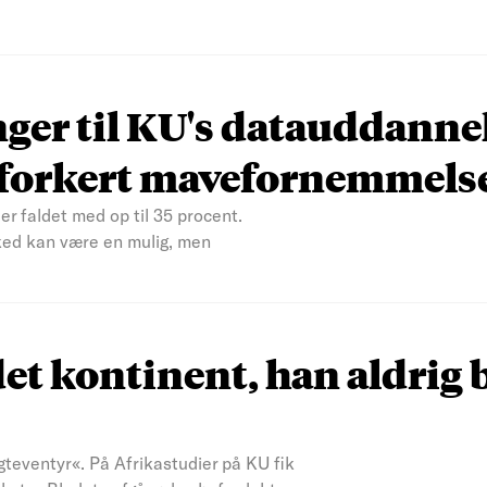
nger til KU's datauddanne
n forkert mavefornemmels
er faldet med op til 35 procent.
ked kan være en mulig, men
et kontinent, han aldrig 
teventyr«. På Afrikastudier på KU fik