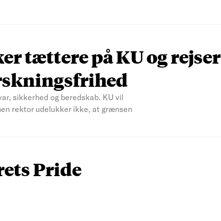
r tættere på KU og rejser
rskningsfrihed
var, sikkerhed og beredskab. KU vil
men rektor udelukker ikke, at grænsen
rets Pride