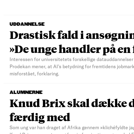
UDDANNELSE
Drastisk fald i ansøgni
»De unge handler på e
Interessen for universitetets forskellige datauddannelser 
Prodekan mener, at AI's betydning for fremtidens jobmar
misforstået, forklaring.
ALUMNERNE
Knud Brix skal dække d
færdig med
Som ung var han draget af Afrika gennem »klichéfyldte jag