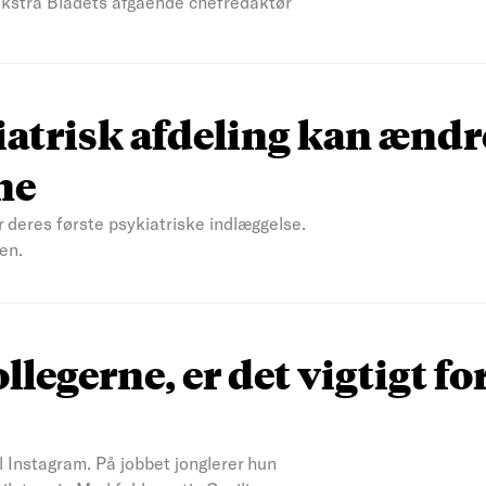
 Ekstra Bladets afgående chefredaktør
atrisk afdeling kan ændr
ne
r deres første psykiatriske indlæggelse.
en.
ollegerne, er det vigtigt fo
il Instagram. På jobbet jonglerer hun