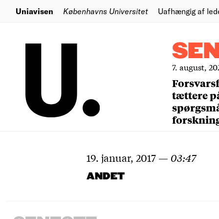
Uniavisen
Københavns Universitet
Uafhængig af led
SE
7. august, 20
Forsvars
tættere p
spørgsm
forsknin
19. januar, 2017
—
03:47
ANDET