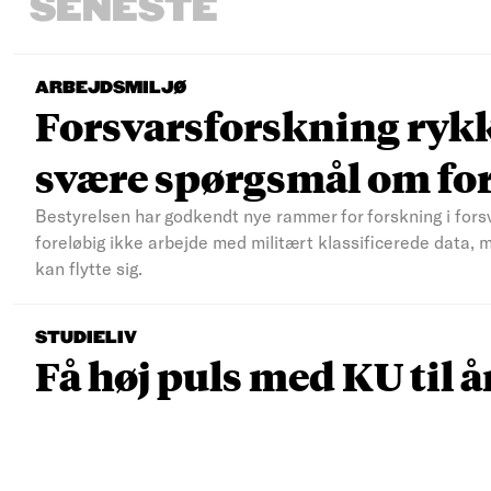
SENESTE
ARBEJDSMILJØ
Forsvarsforskning rykke
svære spørgsmål om fo
Bestyrelsen har godkendt nye rammer for forskning i fors
foreløbig ikke arbejde med militært klassificerede data, 
kan flytte sig.
STUDIELIV
Få høj puls med KU til å