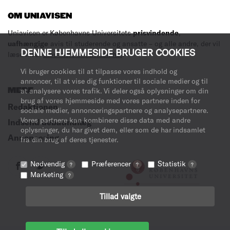
OM UNIAVISEN
Uniavisen er Københavns Universitets
prisvindende
,
uafhængige
avis til studerende og ansatte – og alle andre, der vil
DENNE HJEMMESIDE BRUGER COOKIES
læse med.
Læs mere om avisen her
.
Vi bruger cookies til at tilpasse vores indhold og
annoncer, til at vise dig funktioner til sociale medier og til
MERE
at analysere vores trafik. Vi deler også oplysninger om din
brug af vores hjemmeside med vores partnere inden for
Redaktionen
sociale medier, annonceringspartnere og analysepartnere.
Vores partnere kan kombinere disse data med andre
Indsend debatindlæg
oplysninger, du har givet dem, eller som de har indsamlet
Annoncering
fra din brug af deres tjenester.
Nødvendig
Præferencer
Statistik
?
?
?
Marketing
?
Tillad valgte