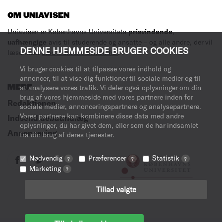
OM UNIAVISEN
Uniavisen er Københavns Universitets
prisvindende
,
uafhængige
avis til studerende og ansatte – og alle andre, der vil
DENNE HJEMMESIDE BRUGER COOKIES
læse med.
Læs mere om avisen her
.
Vi bruger cookies til at tilpasse vores indhold og
annoncer, til at vise dig funktioner til sociale medier og til
MERE
at analysere vores trafik. Vi deler også oplysninger om din
brug af vores hjemmeside med vores partnere inden for
Redaktionen
sociale medier, annonceringspartnere og analysepartnere.
Vores partnere kan kombinere disse data med andre
Indsend debatindlæg
oplysninger, du har givet dem, eller som de har indsamlet
Annoncering
fra din brug af deres tjenester.
Nødvendig
Præferencer
Statistik
?
?
?
Marketing
?
Tillad valgte