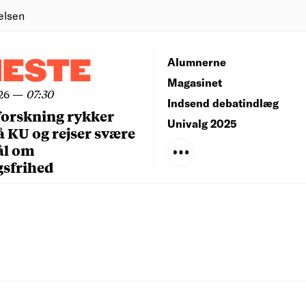
elsen
NESTE
Alumnerne
Magasinet
26
—
07:30
Indsend debatindlæg
forskning rykker
Univalg 2025
å KU og rejser svære
ål om
gsfrihed