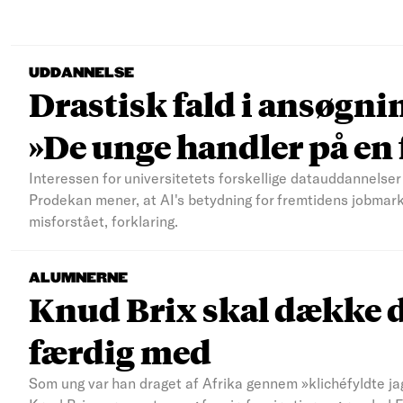
UDDANNELSE
Drastisk fald i ansøgni
»De unge handler på e
Interessen for universitetets forskellige datauddannelser 
Prodekan mener, at AI's betydning for fremtidens jobmar
misforstået, forklaring.
ALUMNERNE
Knud Brix skal dække d
færdig med
Som ung var han draget af Afrika gennem »klichéfyldte jag