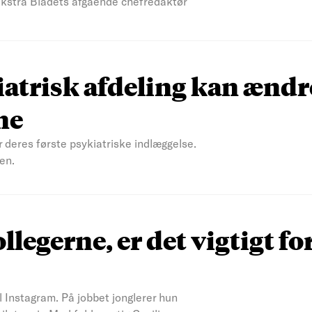
 Ekstra Bladets afgående chefredaktør
atrisk afdeling kan ændr
ne
r deres første psykiatriske indlæggelse.
en.
ollegerne, er det vigtigt fo
il Instagram. På jobbet jonglerer hun