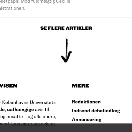
iletpapir. Mød fuldmægtig Cecilie
nistrationen.
SE FLERE ARTIKLER
VISEN
MERE
Redaktionen
r Københavns Universitets
de
,
uafhængige
avis til
Indsend debatindlæg
og ansatte – og alle andre,
Annoncering
e med.
Læs mere om avisen