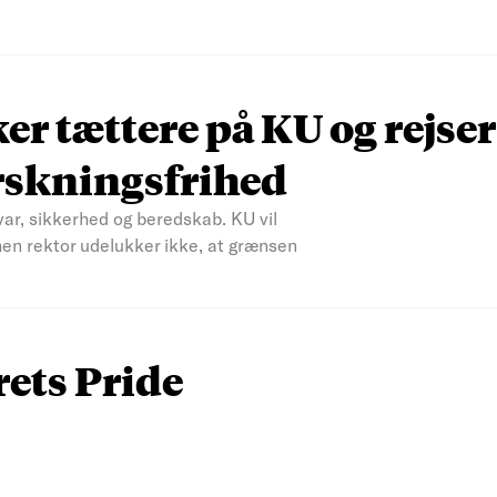
r tættere på KU og rejser
rskningsfrihed
var, sikkerhed og beredskab. KU vil
men rektor udelukker ikke, at grænsen
rets Pride