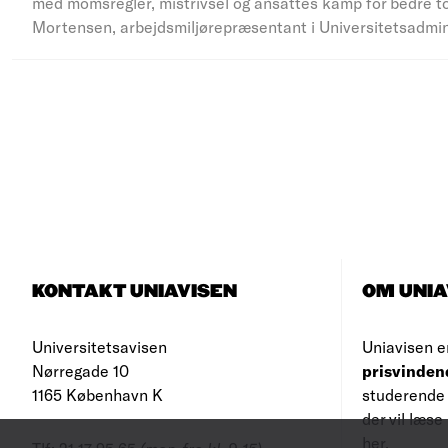
med momsregler, mistrivsel og ansattes kamp for bedre to
Mortensen, arbejdsmiljørepræsentant i Universitetsadmi
KONTAKT UNIAVISEN
OM UNIA
Universitetsavisen
Uniavisen e
Nørregade 10
prisvinden
1165 København K
studerende 
der vil læs
her
.