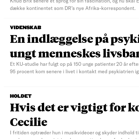
Knud Brix senere et sprog for sin fascination, og nu skal
dække kontinentet som DR’s nye Afrika-korrespondent.
VIDENSKAB
En indlæggelse på psyki
ungt menneskes livsba
Et KU-studie har fulgt op på 150 unge patienter 20 år efte
95 procent kom senere i livet i kontakt med psykiatrien ig
HOLDET
Hvis det er vigtigt for k
Cecilie
I fritiden optræder hun i musikvideoer og skyder indhold t