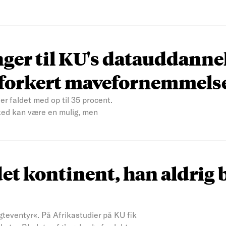
nger til KU's datauddanne
n forkert mavefornemmels
er faldet med op til 35 procent.
ked kan være en mulig, men
et kontinent, han aldrig 
teventyr«. På Afrikastudier på KU fik