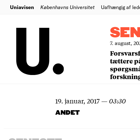
Uniavisen
Københavns Universitet
Uafhængig af led
SE
7. august, 20
Forsvars
tættere p
spørgsm
forsknin
19. januar, 2017
—
03:30
ANDET