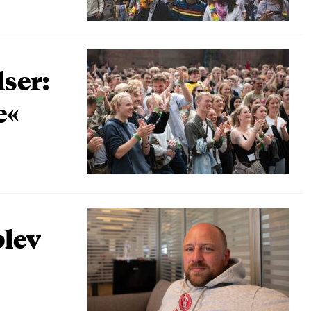
lser:
e«
blev