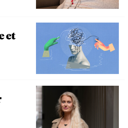
e et
r