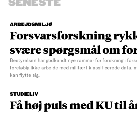
SENESTE
ARBEJDSMILJØ
Forsvarsforskning rykke
svære spørgsmål om fo
Bestyrelsen har godkendt nye rammer for forskning i fors
foreløbig ikke arbejde med militært klassificerede data, 
kan flytte sig.
STUDIELIV
Få høj puls med KU til å