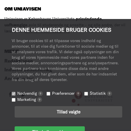
OM UNIAVISEN
Uniavisen er Københavns Universitets
prisvindende
,
uafhængige
avis til studerende og ansatte – og alle andre, der vil
DENNE HJEMMESIDE BRUGER COOKIES
læse med.
Læs mere om avisen her
.
Vi bruger cookies til at tilpasse vores indhold og
annoncer, til at vise dig funktioner til sociale medier og til
MERE
at analysere vores trafik. Vi deler også oplysninger om din
brug af vores hjemmeside med vores partnere inden for
Redaktionen
sociale medier, annonceringspartnere og analysepartnere.
Vores partnere kan kombinere disse data med andre
Indsend debatindlæg
oplysninger, du har givet dem, eller som de har indsamlet
Annoncering
fra din brug af deres tjenester.
Nødvendig
Præferencer
Statistik
?
?
?
Marketing
?
Tillad valgte