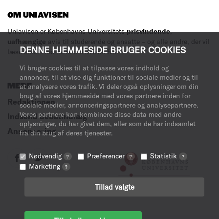
OM UNIAVISEN
Uniavisen er Københavns Universitets
prisvindende
,
uafhængige
avis til studerende og ansatte – og alle andre, der vil
DENNE HJEMMESIDE BRUGER COOKIES
læse med.
Læs mere om avisen her
.
Vi bruger cookies til at tilpasse vores indhold og
annoncer, til at vise dig funktioner til sociale medier og til
MERE
at analysere vores trafik. Vi deler også oplysninger om din
brug af vores hjemmeside med vores partnere inden for
Redaktionen
sociale medier, annonceringspartnere og analysepartnere.
Vores partnere kan kombinere disse data med andre
Indsend debatindlæg
oplysninger, du har givet dem, eller som de har indsamlet
Annoncering
fra din brug af deres tjenester.
Nødvendig
Præferencer
Statistik
?
?
?
Marketing
?
Tillad valgte