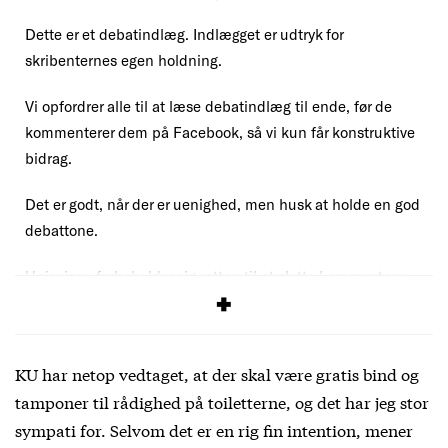
Dette er et debatindlæg. Indlægget er udtryk for
skribenternes egen holdning.
Vi opfordrer alle til at læse debatindlæg til ende, før de
kommenterer dem på Facebook, så vi kun får konstruktive
bidrag.
Det er godt, når der er uenighed, men husk at holde en god
debattone.
Uniavisen forbeholder sig retten til at slette kommentarer,
der overskrider vores
debatregler
.
KU har netop vedtaget, at der skal være gratis bind og
tamponer til rådighed på toiletterne, og det har jeg stor
sympati for. Selvom det er en rig fin intention, mener