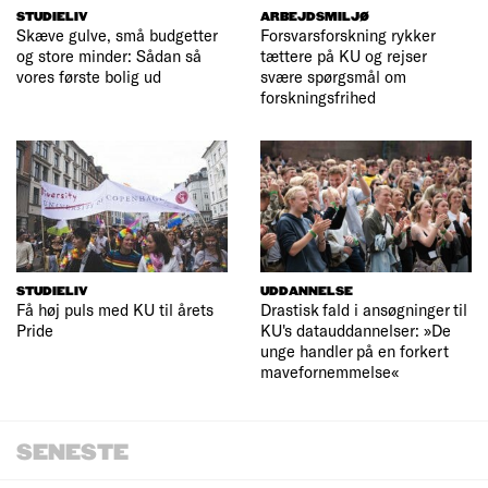
STUDIELIV
ARBEJDSMILJØ
Skæve gulve, små budgetter
Forsvarsforskning rykker
og store minder: Sådan så
tættere på KU og rejser
vores første bolig ud
svære spørgsmål om
forskningsfrihed
STUDIELIV
UDDANNELSE
Få høj puls med KU til årets
Drastisk fald i ansøgninger til
Pride
KU's datauddannelser: »De
unge handler på en forkert
mavefornemmelse«
SENESTE