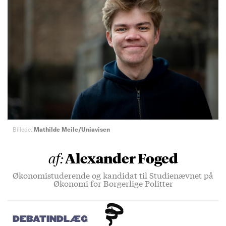
Billede:
Mathilde Meile/Uniavisen
Alexander Foged
af:
Økonomistuderende og kandidat til Studienævnet på
Økonomi for Borgerlige Politter
DEBATINDLÆG