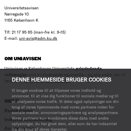
Universitetsavisen
Nørregade 10
1165 København K
Tlf: 21 17 95 65
(man-fre kl. 9-15)
E-mail:
uni-avis@adm.ku.dk
OM UNIAVISEN
Uniavisen er Københavns Universitets
prisvindende
,
uafhængige
avis til studerende og ansatte – og alle andre, der vil
DENNE HJEMMESIDE BRUGER COOKIES
læse med.
Læs mere om avisen her
.
Vi bruger cookies til at tilpasse vores indhold og
annoncer, til at vise dig funktioner til sociale medier og til
MERE
at analysere vores trafik. Vi deler også oplysninger om din
brug af vores hjemmeside med vores partnere inden for
Redaktionen
sociale medier, annonceringspartnere og analysepartnere.
Vores partnere kan kombinere disse data med andre
Indsend debatindlæg
oplysninger, du har givet dem, eller som de har indsamlet
Annoncering
fra din brug af deres tjenester.