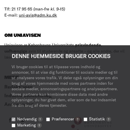
Tlf: 21 17 95 65
(man-fre kl. 9-15)
E-mail:
uni-avis@adm.ku.dk
OM UNIAVISEN
Uniavisen er Københavns Universitets
prisvindende
,
uafhængige
avis til studerende og ansatte – og alle andre, der vil
DENNE HJEMMESIDE BRUGER COOKIES
læse med.
Læs mere om avisen her
.
Vi bruger cookies til at tilpasse vores indhold og
annoncer, til at vise dig funktioner til sociale medier og til
MERE
at analysere vores trafik. Vi deler også oplysninger om din
brug af vores hjemmeside med vores partnere inden for
Redaktionen
sociale medier, annonceringspartnere og analysepartnere.
Vores partnere kan kombinere disse data med andre
Indsend debatindlæg
oplysninger, du har givet dem, eller som de har indsamlet
Annoncering
fra din brug af deres tjenester.
Nødvendig
Præferencer
Statistik
?
?
?
Marketing
?