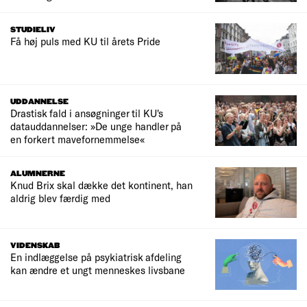
STUDIELIV
Få høj puls med KU til årets Pride
UDDANNELSE
Drastisk fald i ansøgninger til KU's
datauddannelser: »De unge handler på
en forkert mavefornemmelse«
ALUMNERNE
Knud Brix skal dække det kontinent, han
aldrig blev færdig med
VIDENSKAB
En indlæggelse på psykiatrisk afdeling
kan ændre et ungt menneskes livsbane