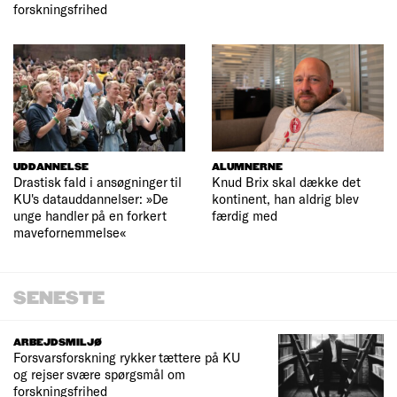
forskningsfrihed
UDDANNELSE
ALUMNERNE
Drastisk fald i ansøgninger til
Knud Brix skal dække det
KU's datauddannelser: »De
kontinent, han aldrig blev
unge handler på en forkert
færdig med
mavefornemmelse«
SENESTE
ARBEJDSMILJØ
Forsvarsforskning rykker tættere på KU
og rejser svære spørgsmål om
forskningsfrihed