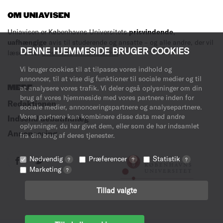
OM UNIAVISEN
Uniavisen er Københavns Universitets
prisvindende
,
uafhængige
avis til studerende og ansatte – og alle andre, der vil
DENNE HJEMMESIDE BRUGER COOKIES
læse med.
Læs mere om avisen her
.
Vi bruger cookies til at tilpasse vores indhold og
annoncer, til at vise dig funktioner til sociale medier og til
MERE
at analysere vores trafik. Vi deler også oplysninger om din
brug af vores hjemmeside med vores partnere inden for
Redaktionen
sociale medier, annonceringspartnere og analysepartnere.
Vores partnere kan kombinere disse data med andre
Indsend debatindlæg
oplysninger, du har givet dem, eller som de har indsamlet
Annoncering
fra din brug af deres tjenester.
Nødvendig
Præferencer
Statistik
?
?
?
Marketing
?
Tillad valgte